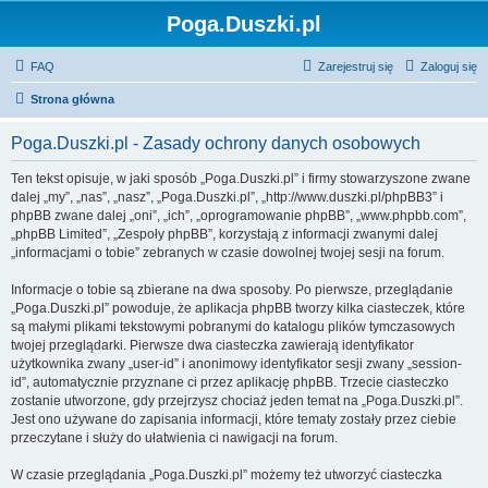
Poga.Duszki.pl
FAQ
Zarejestruj się
Zaloguj się
Strona główna
Poga.Duszki.pl - Zasady ochrony danych osobowych
Ten tekst opisuje, w jaki sposób „Poga.Duszki.pl” i firmy stowarzyszone zwane
dalej „my”, „nas”, „nasz”, „Poga.Duszki.pl”, „http://www.duszki.pl/phpBB3” i
phpBB zwane dalej „oni”, „ich”, „oprogramowanie phpBB”, „www.phpbb.com”,
„phpBB Limited”, „Zespoły phpBB”, korzystają z informacji zwanymi dalej
„informacjami o tobie” zebranych w czasie dowolnej twojej sesji na forum.
Informacje o tobie są zbierane na dwa sposoby. Po pierwsze, przeglądanie
„Poga.Duszki.pl” powoduje, że aplikacja phpBB tworzy kilka ciasteczek, które
są małymi plikami tekstowymi pobranymi do katalogu plików tymczasowych
twojej przeglądarki. Pierwsze dwa ciasteczka zawierają identyfikator
użytkownika zwany „user-id” i anonimowy identyfikator sesji zwany „session-
id”, automatycznie przyznane ci przez aplikację phpBB. Trzecie ciasteczko
zostanie utworzone, gdy przejrzysz chociaż jeden temat na „Poga.Duszki.pl”.
Jest ono używane do zapisania informacji, które tematy zostały przez ciebie
przeczytane i służy do ułatwienia ci nawigacji na forum.
W czasie przeglądania „Poga.Duszki.pl” możemy też utworzyć ciasteczka