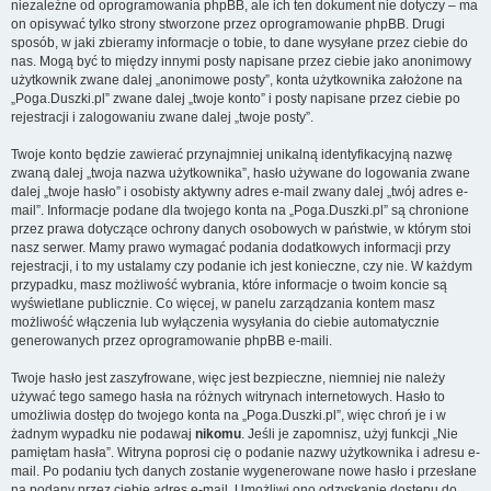
niezależne od oprogramowania phpBB, ale ich ten dokument nie dotyczy – ma
on opisywać tylko strony stworzone przez oprogramowanie phpBB. Drugi
sposób, w jaki zbieramy informacje o tobie, to dane wysyłane przez ciebie do
nas. Mogą być to między innymi posty napisane przez ciebie jako anonimowy
użytkownik zwane dalej „anonimowe posty”, konta użytkownika założone na
„Poga.Duszki.pl” zwane dalej „twoje konto” i posty napisane przez ciebie po
rejestracji i zalogowaniu zwane dalej „twoje posty”.
Twoje konto będzie zawierać przynajmniej unikalną identyfikacyjną nazwę
zwaną dalej „twoja nazwa użytkownika”, hasło używane do logowania zwane
dalej „twoje hasło” i osobisty aktywny adres e-mail zwany dalej „twój adres e-
mail”. Informacje podane dla twojego konta na „Poga.Duszki.pl” są chronione
przez prawa dotyczące ochrony danych osobowych w państwie, w którym stoi
nasz serwer. Mamy prawo wymagać podania dodatkowych informacji przy
rejestracji, i to my ustalamy czy podanie ich jest konieczne, czy nie. W każdym
przypadku, masz możliwość wybrania, które informacje o twoim koncie są
wyświetlane publicznie. Co więcej, w panelu zarządzania kontem masz
możliwość włączenia lub wyłączenia wysyłania do ciebie automatycznie
generowanych przez oprogramowanie phpBB e-maili.
Twoje hasło jest zaszyfrowane, więc jest bezpieczne, niemniej nie należy
używać tego samego hasła na różnych witrynach internetowych. Hasło to
umożliwia dostęp do twojego konta na „Poga.Duszki.pl”, więc chroń je i w
żadnym wypadku nie podawaj
nikomu
. Jeśli je zapomnisz, użyj funkcji „Nie
pamiętam hasła”. Witryna poprosi cię o podanie nazwy użytkownika i adresu e-
mail. Po podaniu tych danych zostanie wygenerowane nowe hasło i przesłane
na podany przez ciebie adres e-mail. Umożliwi ono odzyskanie dostępu do