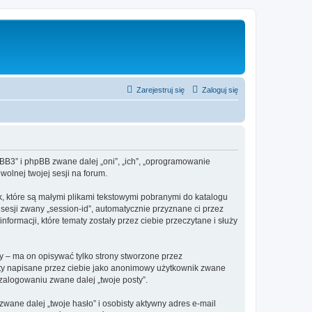
Zarejestruj się
Zaloguj się
hpBB3” i phpBB zwane dalej „oni”, „ich”, „oprogramowanie
olnej twojej sesji na forum.
k, które są małymi plikami tekstowymi pobranymi do katalogu
 sesji zwany „session-id”, automatycznie przyznane ci przez
formacji, które tematy zostały przez ciebie przeczytane i służy
 – ma on opisywać tylko strony stworzone przez
sty napisane przez ciebie jako anonimowy użytkownik zwane
 zalogowaniu zwane dalej „twoje posty”.
ane dalej „twoje hasło” i osobisty aktywny adres e-mail