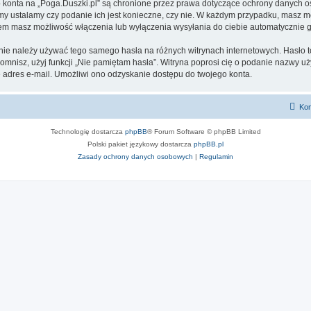
go konta na „Poga.Duszki.pl” są chronione przez prawa dotyczące ochrony danych
 my ustalamy czy podanie ich jest konieczne, czy nie. W każdym przypadku, masz m
ntem masz możliwość włączenia lub wyłączenia wysyłania do ciebie automatyczni
 nie należy używać tego samego hasła na różnych witrynach internetowych. Hasło t
apomnisz, użyj funkcji „Nie pamiętam hasła”. Witryna poprosi cię o podanie nazwy u
adres e-mail. Umożliwi ono odzyskanie dostępu do twojego konta.
Kon
Technologię dostarcza
phpBB
® Forum Software © phpBB Limited
Polski pakiet językowy dostarcza
phpBB.pl
Zasady ochrony danych osobowych
|
Regulamin