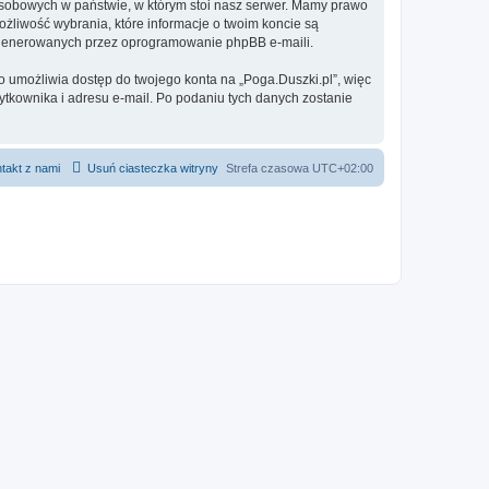
 osobowych w państwie, w którym stoi nasz serwer. Mamy prawo
ożliwość wybrania, które informacje o twoim koncie są
e generowanych przez oprogramowanie phpBB e-maili.
o umożliwia dostęp do twojego konta na „Poga.Duszki.pl”, więc
żytkownika i adresu e-mail. Po podaniu tych danych zostanie
takt z nami
Usuń ciasteczka witryny
Strefa czasowa
UTC+02:00