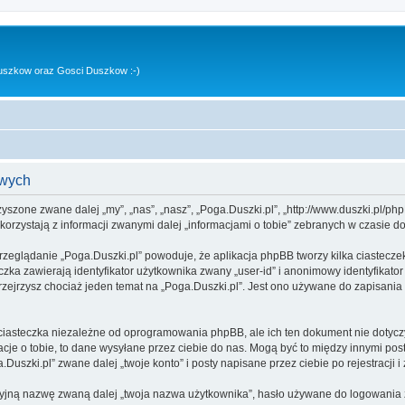
uszkow oraz Gosci Duszkow :-)
owych
rzyszone zwane dalej „my”, „nas”, „nasz”, „Poga.Duszki.pl”, „http://www.duszki.pl/p
rzystają z informacji zwanymi dalej „informacjami o tobie” zebranych w czasie dow
rzeglądanie „Poga.Duszki.pl” powoduje, że aplikacja phpBB tworzy kilka ciastecze
zka zawierają identyfikator użytkownika zwany „user-id” i anonimowy identyfikator
zejrzysz chociaż jeden temat na „Poga.Duszki.pl”. Jest ono używane do zapisania in
ciasteczka niezależne od oprogramowania phpBB, ale ich ten dokument nie dotyczy
cje o tobie, to dane wysyłane przez ciebie do nas. Mogą być to między innymi po
uszki.pl” zwane dalej „twoje konto” i posty napisane przez ciebie po rejestracji i
cyjną nazwę zwaną dalej „twoja nazwa użytkownika”, hasło używane do logowania zw