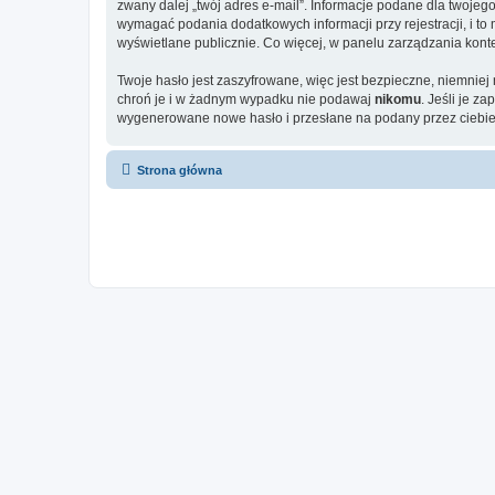
zwany dalej „twój adres e-mail”. Informacje podane dla twoje
wymagać podania dodatkowych informacji przy rejestracji, i to
wyświetlane publicznie. Co więcej, w panelu zarządzania ko
Twoje hasło jest zaszyfrowane, więc jest bezpieczne, niemniej
chroń je i w żadnym wypadku nie podawaj
nikomu
. Jeśli je z
wygenerowane nowe hasło i przesłane na podany przez ciebie 
Strona główna