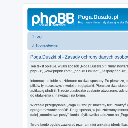
Poga.Duszki.pl
Rozmowy i forum dyskusyjne dla D
FAQ
Strona główna
Poga.Duszki.pl - Zasady ochrony danych osob
Ten tekst opisuje, w jaki sposób „Poga.Duszki.pl” i firmy stowa
phpBB”, „www.phpbb.com”, „phpBB Limited”, „Zespoły phpBB”, ko
Informacje o tobie są zbierane na dwa sposoby. Po pierwsze, p
plików tymczasowych twojej przeglądarki. Pierwsze dwa ciastec
aplikację phpBB. Trzecie ciasteczko zostanie utworzone, gdy pr
do ułatwienia ci nawigacji na forum.
W czasie przeglądania „Poga.Duszki.pl” możemy też utworzyć 
oprogramowanie phpBB. Drugi sposób, w jaki zbieramy informa
dalej „anonimowe posty”, konta użytkownika założone na „Poga.D
Twoje konto będzie zawierać przynajmniej unikalną identyfika