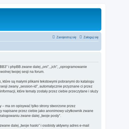
Zarejestruj się
Zaloguj się
hpBB3” i phpBB zwane dalej „oni”, „ich”, „oprogramowanie
olnej twojej sesji na forum.
k, które są małymi plikami tekstowymi pobranymi do katalogu
 sesji zwany „session-id”, automatycznie przyznane ci przez
formacji, które tematy zostały przez ciebie przeczytane i służy
 – ma on opisywać tylko strony stworzone przez
sty napisane przez ciebie jako anonimowy użytkownik zwane
 zalogowaniu zwane dalej „twoje posty”.
ane dalej „twoje hasło” i osobisty aktywny adres e-mail