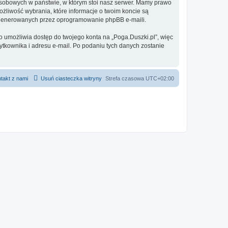
 osobowych w państwie, w którym stoi nasz serwer. Mamy prawo
ożliwość wybrania, które informacje o twoim koncie są
e generowanych przez oprogramowanie phpBB e-maili.
o umożliwia dostęp do twojego konta na „Poga.Duszki.pl”, więc
żytkownika i adresu e-mail. Po podaniu tych danych zostanie
takt z nami
Usuń ciasteczka witryny
Strefa czasowa
UTC+02:00