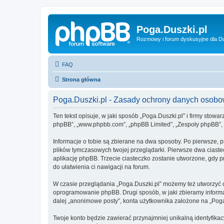
Poga.Duszki.pl
Rozmowy i forum dyskusyjne dla D
FAQ
Strona główna
Poga.Duszki.pl - Zasady ochrony danych osob
Ten tekst opisuje, w jaki sposób „Poga.Duszki.pl” i firmy stowa
phpBB”, „www.phpbb.com”, „phpBB Limited”, „Zespoły phpBB”, ko
Informacje o tobie są zbierane na dwa sposoby. Po pierwsze, p
plików tymczasowych twojej przeglądarki. Pierwsze dwa ciastec
aplikację phpBB. Trzecie ciasteczko zostanie utworzone, gdy pr
do ułatwienia ci nawigacji na forum.
W czasie przeglądania „Poga.Duszki.pl” możemy też utworzyć 
oprogramowanie phpBB. Drugi sposób, w jaki zbieramy informa
dalej „anonimowe posty”, konta użytkownika założone na „Poga.D
Twoje konto będzie zawierać przynajmniej unikalną identyfika