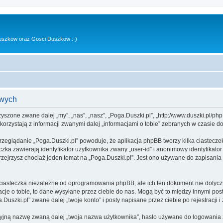
uszkow oraz Gosci Duszkow :-)
owych
rzyszone zwane dalej „my”, „nas”, „nasz”, „Poga.Duszki.pl”, „http://www.duszki.pl/p
rzystają z informacji zwanymi dalej „informacjami o tobie” zebranych w czasie dow
rzeglądanie „Poga.Duszki.pl” powoduje, że aplikacja phpBB tworzy kilka ciastecze
zka zawierają identyfikator użytkownika zwany „user-id” i anonimowy identyfikator
zejrzysz chociaż jeden temat na „Poga.Duszki.pl”. Jest ono używane do zapisania in
ciasteczka niezależne od oprogramowania phpBB, ale ich ten dokument nie dotyczy
cje o tobie, to dane wysyłane przez ciebie do nas. Mogą być to między innymi po
uszki.pl” zwane dalej „twoje konto” i posty napisane przez ciebie po rejestracji i
cyjną nazwę zwaną dalej „twoja nazwa użytkownika”, hasło używane do logowania zw