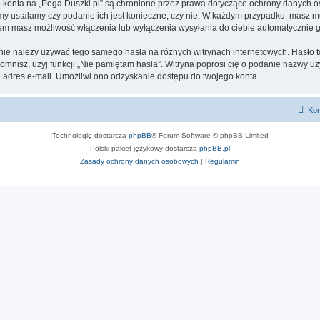
go konta na „Poga.Duszki.pl” są chronione przez prawa dotyczące ochrony danych
 my ustalamy czy podanie ich jest konieczne, czy nie. W każdym przypadku, masz m
ntem masz możliwość włączenia lub wyłączenia wysyłania do ciebie automatyczni
 nie należy używać tego samego hasła na różnych witrynach internetowych. Hasło t
apomnisz, użyj funkcji „Nie pamiętam hasła”. Witryna poprosi cię o podanie nazwy u
adres e-mail. Umożliwi ono odzyskanie dostępu do twojego konta.
Kon
Technologię dostarcza
phpBB
® Forum Software © phpBB Limited
Polski pakiet językowy dostarcza
phpBB.pl
Zasady ochrony danych osobowych
|
Regulamin