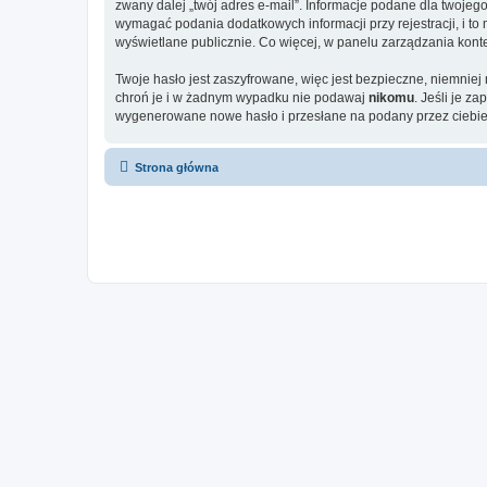
zwany dalej „twój adres e-mail”. Informacje podane dla twoje
wymagać podania dodatkowych informacji przy rejestracji, i to
wyświetlane publicznie. Co więcej, w panelu zarządzania ko
Twoje hasło jest zaszyfrowane, więc jest bezpieczne, niemniej
chroń je i w żadnym wypadku nie podawaj
nikomu
. Jeśli je z
wygenerowane nowe hasło i przesłane na podany przez ciebie 
Strona główna