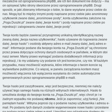
niezależne od oprogramowania phpBB, ale ich ten dokument nie dotyczy – ma
on opisywać tylko strony stworzone przez oprogramowanie phpBB. Drugi
sposób, w jaki zbieramy informacje o tobie, to dane wysyłane przez ciebie do
nas. Mogą być to między innymi posty napisane przez ciebie jako anonimowy
użytkownik zwane dalej „anonimowe posty”, konta użytkownika założone na
„Poga.Duszki.pl” zwane dalej „twoje konto” i posty napisane przez ciebie po
rejestracji i zalogowaniu zwane dalej „twoje posty”.
Twoje konto będzie zawierać przynajmniej unikalną identyfikacyjną nazwę
zwaną dalej „twoja nazwa użytkownika”, hasło używane do logowania zwane
dalej „twoje hasło” i osobisty aktywny adres e-mail zwany dalej „twój adres e-
mail”. Informacje podane dla twojego konta na „Poga.Duszki.pl” są chronione
przez prawa dotyczące ochrony danych osobowych w państwie, w którym stoi
nasz serwer. Mamy prawo wymagać podania dodatkowych informacji przy
rejestracji, i to my ustalamy czy podanie ich jest konieczne, czy nie. W każdym
przypadku, masz możliwość wybrania, które informacje o twoim koncie są
wyświetlane publicznie. Co więcej, w panelu zarządzania kontem masz
możliwość włączenia lub wyłączenia wysyłania do ciebie automatycznie
generowanych przez oprogramowanie phpBB e-maili.
Twoje hasło jest zaszyfrowane, więc jest bezpieczne, niemniej nie należy
używać tego samego hasła na różnych witrynach internetowych. Hasło to
umożliwia dostęp do twojego konta na „Poga.Duszki.pl”, więc chroń je i w
żadnym wypadku nie podawaj
nikomu
. Jeśli je zapomnisz, użyj funkcji „Nie
pamiętam hasła”. Witryna poprosi cię o podanie nazwy użytkownika i adresu e-
mail. Po podaniu tych danych zostanie wygenerowane nowe hasło i przesłane
na podany przez ciebie adres e-mail. Umożliwi ono odzyskanie dostępu do