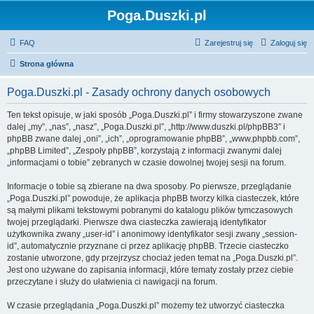
Poga.Duszki.pl
FAQ
Zarejestruj się
Zaloguj się
Strona główna
Poga.Duszki.pl - Zasady ochrony danych osobowych
Ten tekst opisuje, w jaki sposób „Poga.Duszki.pl” i firmy stowarzyszone zwane
dalej „my”, „nas”, „nasz”, „Poga.Duszki.pl”, „http://www.duszki.pl/phpBB3” i
phpBB zwane dalej „oni”, „ich”, „oprogramowanie phpBB”, „www.phpbb.com”,
„phpBB Limited”, „Zespoły phpBB”, korzystają z informacji zwanymi dalej
„informacjami o tobie” zebranych w czasie dowolnej twojej sesji na forum.
Informacje o tobie są zbierane na dwa sposoby. Po pierwsze, przeglądanie
„Poga.Duszki.pl” powoduje, że aplikacja phpBB tworzy kilka ciasteczek, które
są małymi plikami tekstowymi pobranymi do katalogu plików tymczasowych
twojej przeglądarki. Pierwsze dwa ciasteczka zawierają identyfikator
użytkownika zwany „user-id” i anonimowy identyfikator sesji zwany „session-
id”, automatycznie przyznane ci przez aplikację phpBB. Trzecie ciasteczko
zostanie utworzone, gdy przejrzysz chociaż jeden temat na „Poga.Duszki.pl”.
Jest ono używane do zapisania informacji, które tematy zostały przez ciebie
przeczytane i służy do ułatwienia ci nawigacji na forum.
W czasie przeglądania „Poga.Duszki.pl” możemy też utworzyć ciasteczka