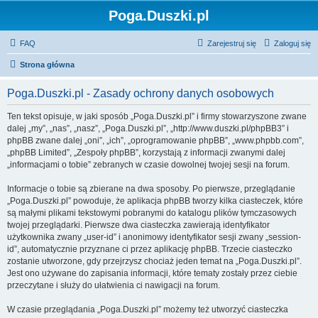
Poga.Duszki.pl
FAQ
Zarejestruj się
Zaloguj się
Strona główna
Poga.Duszki.pl - Zasady ochrony danych osobowych
Ten tekst opisuje, w jaki sposób „Poga.Duszki.pl” i firmy stowarzyszone zwane
dalej „my”, „nas”, „nasz”, „Poga.Duszki.pl”, „http://www.duszki.pl/phpBB3” i
phpBB zwane dalej „oni”, „ich”, „oprogramowanie phpBB”, „www.phpbb.com”,
„phpBB Limited”, „Zespoły phpBB”, korzystają z informacji zwanymi dalej
„informacjami o tobie” zebranych w czasie dowolnej twojej sesji na forum.
Informacje o tobie są zbierane na dwa sposoby. Po pierwsze, przeglądanie
„Poga.Duszki.pl” powoduje, że aplikacja phpBB tworzy kilka ciasteczek, które
są małymi plikami tekstowymi pobranymi do katalogu plików tymczasowych
twojej przeglądarki. Pierwsze dwa ciasteczka zawierają identyfikator
użytkownika zwany „user-id” i anonimowy identyfikator sesji zwany „session-
id”, automatycznie przyznane ci przez aplikację phpBB. Trzecie ciasteczko
zostanie utworzone, gdy przejrzysz chociaż jeden temat na „Poga.Duszki.pl”.
Jest ono używane do zapisania informacji, które tematy zostały przez ciebie
przeczytane i służy do ułatwienia ci nawigacji na forum.
W czasie przeglądania „Poga.Duszki.pl” możemy też utworzyć ciasteczka