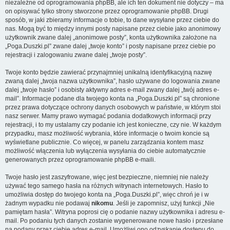
niezależne od oprogramowania phpBB, ale ich ten dokument nie dotyczy – ma
on opisywać tylko strony stworzone przez oprogramowanie phpBB. Drugi
sposób, w jaki zbieramy informacje o tobie, to dane wysyłane przez ciebie do
nas. Mogą być to między innymi posty napisane przez ciebie jako anonimowy
użytkownik zwane dalej „anonimowe posty”, konta użytkownika założone na
„Poga.Duszki.pl” zwane dalej „twoje konto” i posty napisane przez ciebie po
rejestracji i zalogowaniu zwane dalej „twoje posty”.
Twoje konto będzie zawierać przynajmniej unikalną identyfikacyjną nazwę
zwaną dalej „twoja nazwa użytkownika”, hasło używane do logowania zwane
dalej „twoje hasło” i osobisty aktywny adres e-mail zwany dalej „twój adres e-
mail”. Informacje podane dla twojego konta na „Poga.Duszki.pl” są chronione
przez prawa dotyczące ochrony danych osobowych w państwie, w którym stoi
nasz serwer. Mamy prawo wymagać podania dodatkowych informacji przy
rejestracji, i to my ustalamy czy podanie ich jest konieczne, czy nie. W każdym
przypadku, masz możliwość wybrania, które informacje o twoim koncie są
wyświetlane publicznie. Co więcej, w panelu zarządzania kontem masz
możliwość włączenia lub wyłączenia wysyłania do ciebie automatycznie
generowanych przez oprogramowanie phpBB e-maili.
Twoje hasło jest zaszyfrowane, więc jest bezpieczne, niemniej nie należy
używać tego samego hasła na różnych witrynach internetowych. Hasło to
umożliwia dostęp do twojego konta na „Poga.Duszki.pl”, więc chroń je i w
żadnym wypadku nie podawaj
nikomu
. Jeśli je zapomnisz, użyj funkcji „Nie
pamiętam hasła”. Witryna poprosi cię o podanie nazwy użytkownika i adresu e-
mail. Po podaniu tych danych zostanie wygenerowane nowe hasło i przesłane
na podany przez ciebie adres e-mail. Umożliwi ono odzyskanie dostępu do