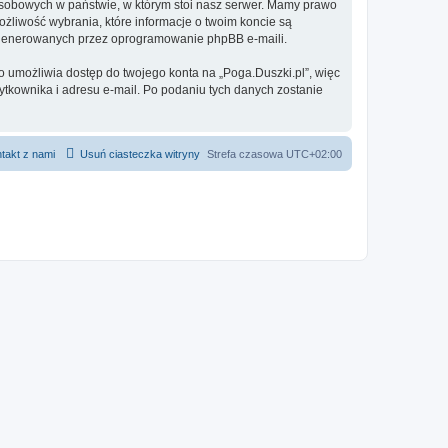
 osobowych w państwie, w którym stoi nasz serwer. Mamy prawo
ożliwość wybrania, które informacje o twoim koncie są
e generowanych przez oprogramowanie phpBB e-maili.
o umożliwia dostęp do twojego konta na „Poga.Duszki.pl”, więc
żytkownika i adresu e-mail. Po podaniu tych danych zostanie
takt z nami
Usuń ciasteczka witryny
Strefa czasowa
UTC+02:00