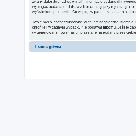
zwany dalej „twój adres e-mail”. Informacje podane dla twoje
wymagać podania dodatkowych informacji przy rejestracji, i to
wyświetlane publicznie. Co więcej, w panelu zarządzania ko
Twoje hasło jest zaszyfrowane, więc jest bezpieczne, niemniej
chroń je i w żadnym wypadku nie podawaj
nikomu
. Jeśli je z
wygenerowane nowe hasło i przesłane na podany przez ciebie 
Strona główna