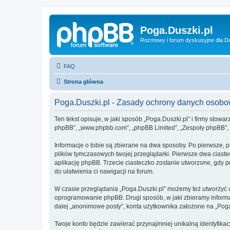
Poga.Duszki.pl
Rozmowy i forum dyskusyjne dla D
FAQ
Strona główna
Poga.Duszki.pl - Zasady ochrony danych osob
Ten tekst opisuje, w jaki sposób „Poga.Duszki.pl” i firmy stowa
phpBB”, „www.phpbb.com”, „phpBB Limited”, „Zespoły phpBB”, ko
Informacje o tobie są zbierane na dwa sposoby. Po pierwsze, p
plików tymczasowych twojej przeglądarki. Pierwsze dwa ciastec
aplikację phpBB. Trzecie ciasteczko zostanie utworzone, gdy pr
do ułatwienia ci nawigacji na forum.
W czasie przeglądania „Poga.Duszki.pl” możemy też utworzyć 
oprogramowanie phpBB. Drugi sposób, w jaki zbieramy informa
dalej „anonimowe posty”, konta użytkownika założone na „Poga.D
Twoje konto będzie zawierać przynajmniej unikalną identyfika