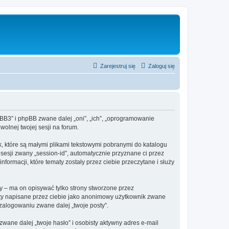
Zarejestruj się
Zaloguj się
hpBB3” i phpBB zwane dalej „oni”, „ich”, „oprogramowanie
olnej twojej sesji na forum.
k, które są małymi plikami tekstowymi pobranymi do katalogu
 sesji zwany „session-id”, automatycznie przyznane ci przez
formacji, które tematy zostały przez ciebie przeczytane i służy
 – ma on opisywać tylko strony stworzone przez
sty napisane przez ciebie jako anonimowy użytkownik zwane
 zalogowaniu zwane dalej „twoje posty”.
ane dalej „twoje hasło” i osobisty aktywny adres e-mail