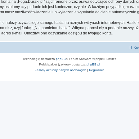
go konta na „Poga.Duszki.pl” są chronione przez prawa dotyczące ochrony danych
 my ustalamy czy podanie ich jest konieczne, czy nie. W każdym przypadku, masz m
ntem masz możliwość włączenia lub wyłączenia wysyłania do ciebie automatyczni
 nie należy używać tego samego hasła na różnych witrynach internetowych. Hasło t
apomnisz, użyj funkcji „Nie pamiętam hasła”. Witryna poprosi cię o podanie nazwy u
adres e-mail. Umożliwi ono odzyskanie dostępu do twojego konta.
Kon
Technologię dostarcza
phpBB
® Forum Software © phpBB Limited
Polski pakiet językowy dostarcza
phpBB.pl
Zasady ochrony danych osobowych
|
Regulamin