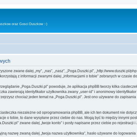
uszkow oraz Gosci Duszkow :-)
owych
rzyszone zwane dalej „my”, „nas”, „nasz”, „Poga.Duszki.pl”, „http://www.duszki.pl/p
rzystają z informacji zwanymi dalej „informacjami o tobie” zebranych w czasie dow
rzeglądanie „Poga.Duszki.pl” powoduje, że aplikacja phpBB tworzy kilka ciastecze
zka zawierają identyfikator użytkownika zwany „user-id” i anonimowy identyfikator
zejrzysz chociaż jeden temat na „Poga.Duszki.pl”. Jest ono używane do zapisania in
ciasteczka niezależne od oprogramowania phpBB, ale ich ten dokument nie dotyczy
cje o tobie, to dane wysyłane przez ciebie do nas. Mogą być to między innymi po
uszki.pl” zwane dalej „twoje konto” i posty napisane przez ciebie po rejestracji i
cyjną nazwę zwaną dalej „twoja nazwa użytkownika”, hasło używane do logowania zw