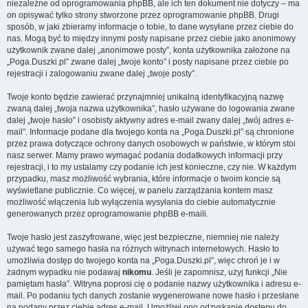
niezależne od oprogramowania phpBB, ale ich ten dokument nie dotyczy – ma
on opisywać tylko strony stworzone przez oprogramowanie phpBB. Drugi
sposób, w jaki zbieramy informacje o tobie, to dane wysyłane przez ciebie do
nas. Mogą być to między innymi posty napisane przez ciebie jako anonimowy
użytkownik zwane dalej „anonimowe posty”, konta użytkownika założone na
„Poga.Duszki.pl” zwane dalej „twoje konto” i posty napisane przez ciebie po
rejestracji i zalogowaniu zwane dalej „twoje posty”.
Twoje konto będzie zawierać przynajmniej unikalną identyfikacyjną nazwę
zwaną dalej „twoja nazwa użytkownika”, hasło używane do logowania zwane
dalej „twoje hasło” i osobisty aktywny adres e-mail zwany dalej „twój adres e-
mail”. Informacje podane dla twojego konta na „Poga.Duszki.pl” są chronione
przez prawa dotyczące ochrony danych osobowych w państwie, w którym stoi
nasz serwer. Mamy prawo wymagać podania dodatkowych informacji przy
rejestracji, i to my ustalamy czy podanie ich jest konieczne, czy nie. W każdym
przypadku, masz możliwość wybrania, które informacje o twoim koncie są
wyświetlane publicznie. Co więcej, w panelu zarządzania kontem masz
możliwość włączenia lub wyłączenia wysyłania do ciebie automatycznie
generowanych przez oprogramowanie phpBB e-maili.
Twoje hasło jest zaszyfrowane, więc jest bezpieczne, niemniej nie należy
używać tego samego hasła na różnych witrynach internetowych. Hasło to
umożliwia dostęp do twojego konta na „Poga.Duszki.pl”, więc chroń je i w
żadnym wypadku nie podawaj
nikomu
. Jeśli je zapomnisz, użyj funkcji „Nie
pamiętam hasła”. Witryna poprosi cię o podanie nazwy użytkownika i adresu e-
mail. Po podaniu tych danych zostanie wygenerowane nowe hasło i przesłane
na podany przez ciebie adres e-mail. Umożliwi ono odzyskanie dostępu do