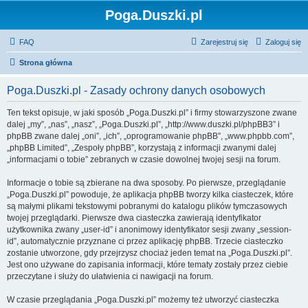
Poga.Duszki.pl
FAQ
Zarejestruj się
Zaloguj się
Strona główna
Poga.Duszki.pl - Zasady ochrony danych osobowych
Ten tekst opisuje, w jaki sposób „Poga.Duszki.pl” i firmy stowarzyszone zwane
dalej „my”, „nas”, „nasz”, „Poga.Duszki.pl”, „http://www.duszki.pl/phpBB3” i
phpBB zwane dalej „oni”, „ich”, „oprogramowanie phpBB”, „www.phpbb.com”,
„phpBB Limited”, „Zespoły phpBB”, korzystają z informacji zwanymi dalej
„informacjami o tobie” zebranych w czasie dowolnej twojej sesji na forum.
Informacje o tobie są zbierane na dwa sposoby. Po pierwsze, przeglądanie
„Poga.Duszki.pl” powoduje, że aplikacja phpBB tworzy kilka ciasteczek, które
są małymi plikami tekstowymi pobranymi do katalogu plików tymczasowych
twojej przeglądarki. Pierwsze dwa ciasteczka zawierają identyfikator
użytkownika zwany „user-id” i anonimowy identyfikator sesji zwany „session-
id”, automatycznie przyznane ci przez aplikację phpBB. Trzecie ciasteczko
zostanie utworzone, gdy przejrzysz chociaż jeden temat na „Poga.Duszki.pl”.
Jest ono używane do zapisania informacji, które tematy zostały przez ciebie
przeczytane i służy do ułatwienia ci nawigacji na forum.
W czasie przeglądania „Poga.Duszki.pl” możemy też utworzyć ciasteczka