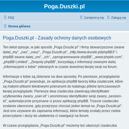
Poga.Duszki.pl
FAQ
Zarejestruj się
Zaloguj się
Strona główna
Poga.Duszki.pl - Zasady ochrony danych osobowych
Ten tekst opisuje, w jaki sposób „Poga.Duszki.pl” i firmy stowarzyszone zwane
dalej „my”, „nas”, „nasz”, „Poga.Duszki.pl”, „http://www.duszki.pl/phpBB3” i
phpBB zwane dalej „oni”, „ich”, „oprogramowanie phpBB”, „www.phpbb.com”,
„phpBB Limited”, „Zespoły phpBB”, korzystają z informacji zwanymi dalej
„informacjami o tobie” zebranych w czasie dowolnej twojej sesji na forum.
Informacje o tobie są zbierane na dwa sposoby. Po pierwsze, przeglądanie
„Poga.Duszki.pl” powoduje, że aplikacja phpBB tworzy kilka ciasteczek, które
są małymi plikami tekstowymi pobranymi do katalogu plików tymczasowych
twojej przeglądarki. Pierwsze dwa ciasteczka zawierają identyfikator
użytkownika zwany „user-id” i anonimowy identyfikator sesji zwany „session-
id”, automatycznie przyznane ci przez aplikację phpBB. Trzecie ciasteczko
zostanie utworzone, gdy przejrzysz chociaż jeden temat na „Poga.Duszki.pl”.
Jest ono używane do zapisania informacji, które tematy zostały przez ciebie
przeczytane i służy do ułatwienia ci nawigacji na forum.
W czasie przeglądania „Poga.Duszki.pl” możemy też utworzyć ciasteczka