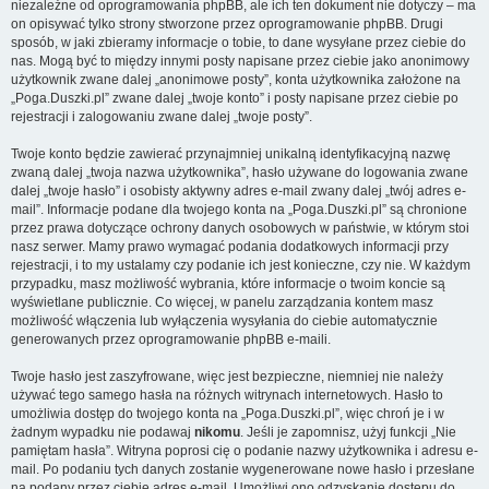
niezależne od oprogramowania phpBB, ale ich ten dokument nie dotyczy – ma
on opisywać tylko strony stworzone przez oprogramowanie phpBB. Drugi
sposób, w jaki zbieramy informacje o tobie, to dane wysyłane przez ciebie do
nas. Mogą być to między innymi posty napisane przez ciebie jako anonimowy
użytkownik zwane dalej „anonimowe posty”, konta użytkownika założone na
„Poga.Duszki.pl” zwane dalej „twoje konto” i posty napisane przez ciebie po
rejestracji i zalogowaniu zwane dalej „twoje posty”.
Twoje konto będzie zawierać przynajmniej unikalną identyfikacyjną nazwę
zwaną dalej „twoja nazwa użytkownika”, hasło używane do logowania zwane
dalej „twoje hasło” i osobisty aktywny adres e-mail zwany dalej „twój adres e-
mail”. Informacje podane dla twojego konta na „Poga.Duszki.pl” są chronione
przez prawa dotyczące ochrony danych osobowych w państwie, w którym stoi
nasz serwer. Mamy prawo wymagać podania dodatkowych informacji przy
rejestracji, i to my ustalamy czy podanie ich jest konieczne, czy nie. W każdym
przypadku, masz możliwość wybrania, które informacje o twoim koncie są
wyświetlane publicznie. Co więcej, w panelu zarządzania kontem masz
możliwość włączenia lub wyłączenia wysyłania do ciebie automatycznie
generowanych przez oprogramowanie phpBB e-maili.
Twoje hasło jest zaszyfrowane, więc jest bezpieczne, niemniej nie należy
używać tego samego hasła na różnych witrynach internetowych. Hasło to
umożliwia dostęp do twojego konta na „Poga.Duszki.pl”, więc chroń je i w
żadnym wypadku nie podawaj
nikomu
. Jeśli je zapomnisz, użyj funkcji „Nie
pamiętam hasła”. Witryna poprosi cię o podanie nazwy użytkownika i adresu e-
mail. Po podaniu tych danych zostanie wygenerowane nowe hasło i przesłane
na podany przez ciebie adres e-mail. Umożliwi ono odzyskanie dostępu do