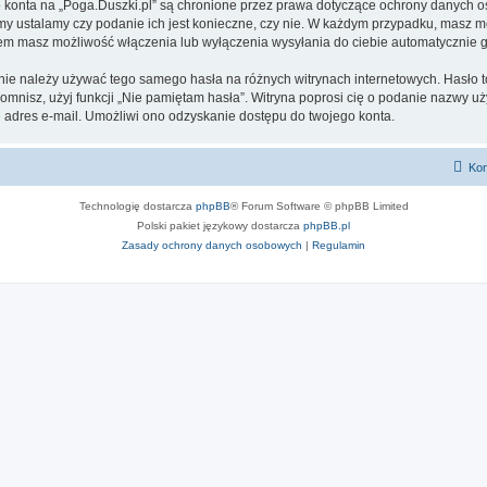
go konta na „Poga.Duszki.pl” są chronione przez prawa dotyczące ochrony danych
 my ustalamy czy podanie ich jest konieczne, czy nie. W każdym przypadku, masz m
ntem masz możliwość włączenia lub wyłączenia wysyłania do ciebie automatyczni
 nie należy używać tego samego hasła na różnych witrynach internetowych. Hasło t
apomnisz, użyj funkcji „Nie pamiętam hasła”. Witryna poprosi cię o podanie nazwy u
adres e-mail. Umożliwi ono odzyskanie dostępu do twojego konta.
Kon
Technologię dostarcza
phpBB
® Forum Software © phpBB Limited
Polski pakiet językowy dostarcza
phpBB.pl
Zasady ochrony danych osobowych
|
Regulamin