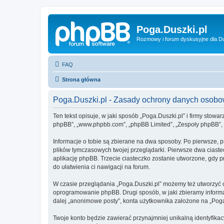
Poga.Duszki.pl
Rozmowy i forum dyskusyjne dla D
FAQ
Strona główna
Poga.Duszki.pl - Zasady ochrony danych osob
Ten tekst opisuje, w jaki sposób „Poga.Duszki.pl” i firmy stowa
phpBB”, „www.phpbb.com”, „phpBB Limited”, „Zespoły phpBB”, ko
Informacje o tobie są zbierane na dwa sposoby. Po pierwsze, p
plików tymczasowych twojej przeglądarki. Pierwsze dwa ciastec
aplikację phpBB. Trzecie ciasteczko zostanie utworzone, gdy pr
do ułatwienia ci nawigacji na forum.
W czasie przeglądania „Poga.Duszki.pl” możemy też utworzyć 
oprogramowanie phpBB. Drugi sposób, w jaki zbieramy informa
dalej „anonimowe posty”, konta użytkownika założone na „Poga.D
Twoje konto będzie zawierać przynajmniej unikalną identyfika