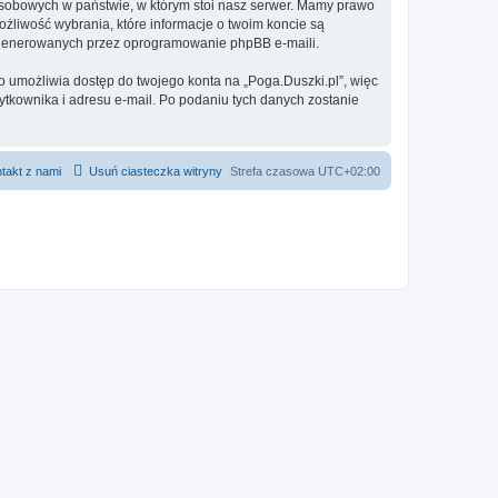
 osobowych w państwie, w którym stoi nasz serwer. Mamy prawo
ożliwość wybrania, które informacje o twoim koncie są
e generowanych przez oprogramowanie phpBB e-maili.
o umożliwia dostęp do twojego konta na „Poga.Duszki.pl”, więc
żytkownika i adresu e-mail. Po podaniu tych danych zostanie
takt z nami
Usuń ciasteczka witryny
Strefa czasowa
UTC+02:00