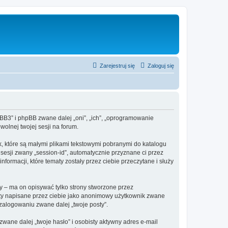
Zarejestruj się
Zaloguj się
hpBB3” i phpBB zwane dalej „oni”, „ich”, „oprogramowanie
olnej twojej sesji na forum.
k, które są małymi plikami tekstowymi pobranymi do katalogu
 sesji zwany „session-id”, automatycznie przyznane ci przez
formacji, które tematy zostały przez ciebie przeczytane i służy
 – ma on opisywać tylko strony stworzone przez
sty napisane przez ciebie jako anonimowy użytkownik zwane
 zalogowaniu zwane dalej „twoje posty”.
ane dalej „twoje hasło” i osobisty aktywny adres e-mail