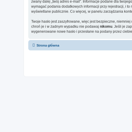
zwany dalej „twój adres e-mail”. Informacje podane dla twoje
wymagać podania dodatkowych informacji przy rejestracji, i to
wyświetlane publicznie. Co więcej, w panelu zarządzania ko
Twoje hasło jest zaszyfrowane, więc jest bezpieczne, niemniej
chroń je i w żadnym wypadku nie podawaj
nikomu
. Jeśli je z
wygenerowane nowe hasło i przesłane na podany przez ciebie 
Strona główna