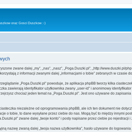
uszkow oraz Gosci Duszkow :-)
owych
rzyszone zwane dalej „my”, „nas”, „nasz”, „Poga.Duszki.pl”, „http://www.duszki.pl/p
rzystają z informacji zwanymi dalej „informacjami o tobie” zebranych w czasie dow
rzeglądanie „Poga.Duszki.pl” powoduje, że aplikacja phpBB tworzy kilka ciastecze
zka zawierają identyfikator użytkownika zwany „user-id” i anonimowy identyfikator
zejrzysz chociaż jeden temat na „Poga.Duszki.pl”. Jest ono używane do zapisania in
ciasteczka niezależne od oprogramowania phpBB, ale ich ten dokument nie dotyczy
cje o tobie, to dane wysyłane przez ciebie do nas. Mogą być to między innymi po
uszki.pl” zwane dalej „twoje konto” i posty napisane przez ciebie po rejestracji i
cyjną nazwę zwaną dalej „twoja nazwa użytkownika”, hasło używane do logowania zw