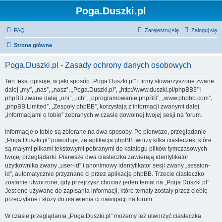
Poga.Duszki.pl
FAQ
Zarejestruj się
Zaloguj się
Strona główna
Poga.Duszki.pl - Zasady ochrony danych osobowych
Ten tekst opisuje, w jaki sposób „Poga.Duszki.pl” i firmy stowarzyszone zwane
dalej „my”, „nas”, „nasz”, „Poga.Duszki.pl”, „http://www.duszki.pl/phpBB3” i
phpBB zwane dalej „oni”, „ich”, „oprogramowanie phpBB”, „www.phpbb.com”,
„phpBB Limited”, „Zespoły phpBB”, korzystają z informacji zwanymi dalej
„informacjami o tobie” zebranych w czasie dowolnej twojej sesji na forum.
Informacje o tobie są zbierane na dwa sposoby. Po pierwsze, przeglądanie
„Poga.Duszki.pl” powoduje, że aplikacja phpBB tworzy kilka ciasteczek, które
są małymi plikami tekstowymi pobranymi do katalogu plików tymczasowych
twojej przeglądarki. Pierwsze dwa ciasteczka zawierają identyfikator
użytkownika zwany „user-id” i anonimowy identyfikator sesji zwany „session-
id”, automatycznie przyznane ci przez aplikację phpBB. Trzecie ciasteczko
zostanie utworzone, gdy przejrzysz chociaż jeden temat na „Poga.Duszki.pl”.
Jest ono używane do zapisania informacji, które tematy zostały przez ciebie
przeczytane i służy do ułatwienia ci nawigacji na forum.
W czasie przeglądania „Poga.Duszki.pl” możemy też utworzyć ciasteczka