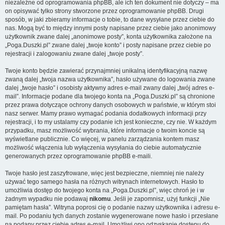
niezależne od oprogramowania phpBB, ale ich ten dokument nie dotyczy – ma
on opisywać tylko strony stworzone przez oprogramowanie phpBB. Drugi
sposób, w jaki zbieramy informacje o tobie, to dane wysyłane przez ciebie do
nas. Mogą być to między innymi posty napisane przez ciebie jako anonimowy
użytkownik zwane dalej „anonimowe posty”, konta użytkownika założone na
„Poga.Duszki.pl” zwane dalej „twoje konto” i posty napisane przez ciebie po
rejestracji i zalogowaniu zwane dalej „twoje posty”.
Twoje konto będzie zawierać przynajmniej unikalną identyfikacyjną nazwę
zwaną dalej „twoja nazwa użytkownika”, hasło używane do logowania zwane
dalej „twoje hasło” i osobisty aktywny adres e-mail zwany dalej „twój adres e-
mail”. Informacje podane dla twojego konta na „Poga.Duszki.pl” są chronione
przez prawa dotyczące ochrony danych osobowych w państwie, w którym stoi
nasz serwer. Mamy prawo wymagać podania dodatkowych informacji przy
rejestracji, i to my ustalamy czy podanie ich jest konieczne, czy nie. W każdym
przypadku, masz możliwość wybrania, które informacje o twoim koncie są
wyświetlane publicznie. Co więcej, w panelu zarządzania kontem masz
możliwość włączenia lub wyłączenia wysyłania do ciebie automatycznie
generowanych przez oprogramowanie phpBB e-maili.
Twoje hasło jest zaszyfrowane, więc jest bezpieczne, niemniej nie należy
używać tego samego hasła na różnych witrynach internetowych. Hasło to
umożliwia dostęp do twojego konta na „Poga.Duszki.pl”, więc chroń je i w
żadnym wypadku nie podawaj
nikomu
. Jeśli je zapomnisz, użyj funkcji „Nie
pamiętam hasła”. Witryna poprosi cię o podanie nazwy użytkownika i adresu e-
mail. Po podaniu tych danych zostanie wygenerowane nowe hasło i przesłane
na podany przez ciebie adres e-mail. Umożliwi ono odzyskanie dostępu do