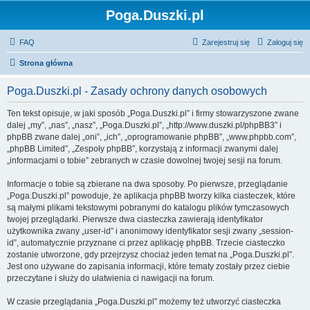
Poga.Duszki.pl
FAQ
Zarejestruj się
Zaloguj się
Strona główna
Poga.Duszki.pl - Zasady ochrony danych osobowych
Ten tekst opisuje, w jaki sposób „Poga.Duszki.pl” i firmy stowarzyszone zwane
dalej „my”, „nas”, „nasz”, „Poga.Duszki.pl”, „http://www.duszki.pl/phpBB3” i
phpBB zwane dalej „oni”, „ich”, „oprogramowanie phpBB”, „www.phpbb.com”,
„phpBB Limited”, „Zespoły phpBB”, korzystają z informacji zwanymi dalej
„informacjami o tobie” zebranych w czasie dowolnej twojej sesji na forum.
Informacje o tobie są zbierane na dwa sposoby. Po pierwsze, przeglądanie
„Poga.Duszki.pl” powoduje, że aplikacja phpBB tworzy kilka ciasteczek, które
są małymi plikami tekstowymi pobranymi do katalogu plików tymczasowych
twojej przeglądarki. Pierwsze dwa ciasteczka zawierają identyfikator
użytkownika zwany „user-id” i anonimowy identyfikator sesji zwany „session-
id”, automatycznie przyznane ci przez aplikację phpBB. Trzecie ciasteczko
zostanie utworzone, gdy przejrzysz chociaż jeden temat na „Poga.Duszki.pl”.
Jest ono używane do zapisania informacji, które tematy zostały przez ciebie
przeczytane i służy do ułatwienia ci nawigacji na forum.
W czasie przeglądania „Poga.Duszki.pl” możemy też utworzyć ciasteczka