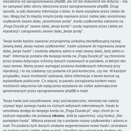
niezależne od oprogramowania phpBB, ale ich ten dokument nie dotyczy – ma
on opisywać tylko strony stworzone przez oprogramowanie phpBB. Drugi
sposób, w jaki zbieramy informacje o tobie, to dane wysyłane przez ciebie do
nas. Mogą być to między innymi posty napisane przez ciebie jako anonimowy
użytkownik zwane dalej „anonimowe posty”, konta użytkownika założone na
„Poga.Duszki.pl” zwane dalej „twoje konto” i posty napisane przez ciebie po
rejestracji i zalogowaniu zwane dalej „twoje posty”.
Twoje konto będzie zawierać przynajmniej unikalną identyfikacyjną nazwę
zwaną dalej „twoja nazwa użytkownika”, hasło używane do logowania zwane
dalej „twoje hasło” i osobisty aktywny adres e-mail zwany dalej „twój adres e-
mail”. Informacje podane dla twojego konta na „Poga.Duszki.pl” są chronione
przez prawa dotyczące ochrony danych osobowych w państwie, w którym stoi
nasz serwer. Mamy prawo wymagać podania dodatkowych informacji przy
rejestracji, i to my ustalamy czy podanie ich jest konieczne, czy nie. W każdym
przypadku, masz możliwość wybrania, które informacje o twoim koncie są
wyświetlane publicznie. Co więcej, w panelu zarządzania kontem masz
możliwość włączenia lub wyłączenia wysyłania do ciebie automatycznie
generowanych przez oprogramowanie phpBB e-maili.
Twoje hasło jest zaszyfrowane, więc jest bezpieczne, niemniej nie należy
używać tego samego hasła na różnych witrynach internetowych. Hasło to
umożliwia dostęp do twojego konta na „Poga.Duszki.pl”, więc chroń je i w
żadnym wypadku nie podawaj
nikomu
. Jeśli je zapomnisz, użyj funkcji „Nie
pamiętam hasła”. Witryna poprosi cię o podanie nazwy użytkownika i adresu e-
mail. Po podaniu tych danych zostanie wygenerowane nowe hasło i przesłane
na podany przez ciebie adres e-mail. Umożliwi ono odzyskanie dostępu do