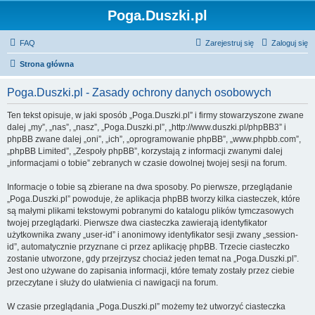
Poga.Duszki.pl
FAQ
Zarejestruj się
Zaloguj się
Strona główna
Poga.Duszki.pl - Zasady ochrony danych osobowych
Ten tekst opisuje, w jaki sposób „Poga.Duszki.pl” i firmy stowarzyszone zwane
dalej „my”, „nas”, „nasz”, „Poga.Duszki.pl”, „http://www.duszki.pl/phpBB3” i
phpBB zwane dalej „oni”, „ich”, „oprogramowanie phpBB”, „www.phpbb.com”,
„phpBB Limited”, „Zespoły phpBB”, korzystają z informacji zwanymi dalej
„informacjami o tobie” zebranych w czasie dowolnej twojej sesji na forum.
Informacje o tobie są zbierane na dwa sposoby. Po pierwsze, przeglądanie
„Poga.Duszki.pl” powoduje, że aplikacja phpBB tworzy kilka ciasteczek, które
są małymi plikami tekstowymi pobranymi do katalogu plików tymczasowych
twojej przeglądarki. Pierwsze dwa ciasteczka zawierają identyfikator
użytkownika zwany „user-id” i anonimowy identyfikator sesji zwany „session-
id”, automatycznie przyznane ci przez aplikację phpBB. Trzecie ciasteczko
zostanie utworzone, gdy przejrzysz chociaż jeden temat na „Poga.Duszki.pl”.
Jest ono używane do zapisania informacji, które tematy zostały przez ciebie
przeczytane i służy do ułatwienia ci nawigacji na forum.
W czasie przeglądania „Poga.Duszki.pl” możemy też utworzyć ciasteczka