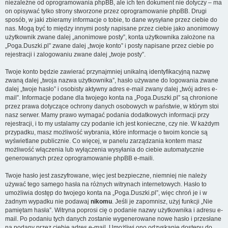
niezależne od oprogramowania phpBB, ale ich ten dokument nie dotyczy – ma
on opisywać tylko strony stworzone przez oprogramowanie phpBB. Drugi
sposób, w jaki zbieramy informacje o tobie, to dane wysyłane przez ciebie do
nas. Mogą być to między innymi posty napisane przez ciebie jako anonimowy
użytkownik zwane dalej „anonimowe posty”, konta użytkownika założone na
„Poga.Duszki.pl” zwane dalej „twoje konto” i posty napisane przez ciebie po
rejestracji i zalogowaniu zwane dalej „twoje posty”.
Twoje konto będzie zawierać przynajmniej unikalną identyfikacyjną nazwę
zwaną dalej „twoja nazwa użytkownika”, hasło używane do logowania zwane
dalej „twoje hasło” i osobisty aktywny adres e-mail zwany dalej „twój adres e-
mail”. Informacje podane dla twojego konta na „Poga.Duszki.pl” są chronione
przez prawa dotyczące ochrony danych osobowych w państwie, w którym stoi
nasz serwer. Mamy prawo wymagać podania dodatkowych informacji przy
rejestracji, i to my ustalamy czy podanie ich jest konieczne, czy nie. W każdym
przypadku, masz możliwość wybrania, które informacje o twoim koncie są
wyświetlane publicznie. Co więcej, w panelu zarządzania kontem masz
możliwość włączenia lub wyłączenia wysyłania do ciebie automatycznie
generowanych przez oprogramowanie phpBB e-maili.
Twoje hasło jest zaszyfrowane, więc jest bezpieczne, niemniej nie należy
używać tego samego hasła na różnych witrynach internetowych. Hasło to
umożliwia dostęp do twojego konta na „Poga.Duszki.pl”, więc chroń je i w
żadnym wypadku nie podawaj
nikomu
. Jeśli je zapomnisz, użyj funkcji „Nie
pamiętam hasła”. Witryna poprosi cię o podanie nazwy użytkownika i adresu e-
mail. Po podaniu tych danych zostanie wygenerowane nowe hasło i przesłane
na podany przez ciebie adres e-mail. Umożliwi ono odzyskanie dostępu do