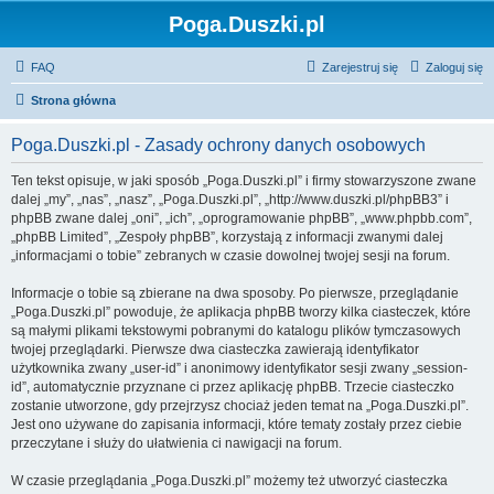
Poga.Duszki.pl
FAQ
Zarejestruj się
Zaloguj się
Strona główna
Poga.Duszki.pl - Zasady ochrony danych osobowych
Ten tekst opisuje, w jaki sposób „Poga.Duszki.pl” i firmy stowarzyszone zwane
dalej „my”, „nas”, „nasz”, „Poga.Duszki.pl”, „http://www.duszki.pl/phpBB3” i
phpBB zwane dalej „oni”, „ich”, „oprogramowanie phpBB”, „www.phpbb.com”,
„phpBB Limited”, „Zespoły phpBB”, korzystają z informacji zwanymi dalej
„informacjami o tobie” zebranych w czasie dowolnej twojej sesji na forum.
Informacje o tobie są zbierane na dwa sposoby. Po pierwsze, przeglądanie
„Poga.Duszki.pl” powoduje, że aplikacja phpBB tworzy kilka ciasteczek, które
są małymi plikami tekstowymi pobranymi do katalogu plików tymczasowych
twojej przeglądarki. Pierwsze dwa ciasteczka zawierają identyfikator
użytkownika zwany „user-id” i anonimowy identyfikator sesji zwany „session-
id”, automatycznie przyznane ci przez aplikację phpBB. Trzecie ciasteczko
zostanie utworzone, gdy przejrzysz chociaż jeden temat na „Poga.Duszki.pl”.
Jest ono używane do zapisania informacji, które tematy zostały przez ciebie
przeczytane i służy do ułatwienia ci nawigacji na forum.
W czasie przeglądania „Poga.Duszki.pl” możemy też utworzyć ciasteczka