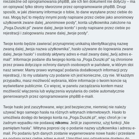
niezależne od oprogramowania phpBB, ale ich ten dokument nie dotyczy – ma
on opisywać tylko strony stworzone przez oprogramowanie phpBB. Drugi
sposób, w jaki zbieramy informacje o tobie, to dane wysyłane przez ciebie do
nas. Mogą być to między innymi posty napisane przez ciebie jako anonimowy
użytkownik zwane dalej „anonimowe posty”, konta użytkownika założone na
„Poga.Duszki.pl” zwane dalej „twoje konto” i posty napisane przez ciebie po
rejestracji i zalogowaniu zwane dalej „twoje posty”.
Twoje konto będzie zawierać przynajmniej unikalną identyfikacyjną nazwę
zwaną dalej „twoja nazwa użytkownika”, hasło używane do logowania zwane
dalej „twoje hasło” i osobisty aktywny adres e-mail zwany dalej „twój adres e-
mail”. Informacje podane dla twojego konta na „Poga.Duszki.pl” są chronione
przez prawa dotyczące ochrony danych osobowych w państwie, w którym stoi
nasz serwer. Mamy prawo wymagać podania dodatkowych informacji przy
rejestracji, i to my ustalamy czy podanie ich jest konieczne, czy nie. W każdym
przypadku, masz możliwość wybrania, które informacje o twoim koncie są
wyświetlane publicznie. Co więcej, w panelu zarządzania kontem masz
możliwość włączenia lub wyłączenia wysyłania do ciebie automatycznie
generowanych przez oprogramowanie phpBB e-maili.
Twoje hasło jest zaszyfrowane, więc jest bezpieczne, niemniej nie należy
używać tego samego hasła na różnych witrynach internetowych. Hasło to
umożliwia dostęp do twojego konta na „Poga.Duszki.pl”, więc chroń je i w
żadnym wypadku nie podawaj
nikomu
. Jeśli je zapomnisz, użyj funkcji „Nie
pamiętam hasła”. Witryna poprosi cię o podanie nazwy użytkownika i adresu e-
mail. Po podaniu tych danych zostanie wygenerowane nowe hasło i przesłane
na podany przez ciebie adres e-mail. Umożliwi ono odzyskanie dostępu do