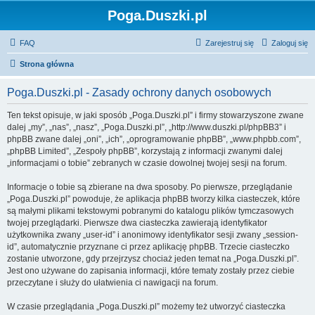
Poga.Duszki.pl
FAQ
Zarejestruj się
Zaloguj się
Strona główna
Poga.Duszki.pl - Zasady ochrony danych osobowych
Ten tekst opisuje, w jaki sposób „Poga.Duszki.pl” i firmy stowarzyszone zwane
dalej „my”, „nas”, „nasz”, „Poga.Duszki.pl”, „http://www.duszki.pl/phpBB3” i
phpBB zwane dalej „oni”, „ich”, „oprogramowanie phpBB”, „www.phpbb.com”,
„phpBB Limited”, „Zespoły phpBB”, korzystają z informacji zwanymi dalej
„informacjami o tobie” zebranych w czasie dowolnej twojej sesji na forum.
Informacje o tobie są zbierane na dwa sposoby. Po pierwsze, przeglądanie
„Poga.Duszki.pl” powoduje, że aplikacja phpBB tworzy kilka ciasteczek, które
są małymi plikami tekstowymi pobranymi do katalogu plików tymczasowych
twojej przeglądarki. Pierwsze dwa ciasteczka zawierają identyfikator
użytkownika zwany „user-id” i anonimowy identyfikator sesji zwany „session-
id”, automatycznie przyznane ci przez aplikację phpBB. Trzecie ciasteczko
zostanie utworzone, gdy przejrzysz chociaż jeden temat na „Poga.Duszki.pl”.
Jest ono używane do zapisania informacji, które tematy zostały przez ciebie
przeczytane i służy do ułatwienia ci nawigacji na forum.
W czasie przeglądania „Poga.Duszki.pl” możemy też utworzyć ciasteczka