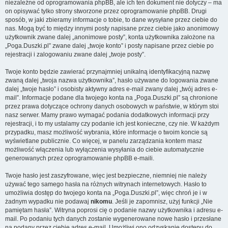
niezależne od oprogramowania phpBB, ale ich ten dokument nie dotyczy – ma
on opisywać tylko strony stworzone przez oprogramowanie phpBB. Drugi
sposób, w jaki zbieramy informacje o tobie, to dane wysyłane przez ciebie do
nas. Mogą być to między innymi posty napisane przez ciebie jako anonimowy
użytkownik zwane dalej „anonimowe posty”, konta użytkownika założone na
„Poga.Duszki.pl” zwane dalej „twoje konto” i posty napisane przez ciebie po
rejestracji i zalogowaniu zwane dalej „twoje posty”.
Twoje konto będzie zawierać przynajmniej unikalną identyfikacyjną nazwę
zwaną dalej „twoja nazwa użytkownika”, hasło używane do logowania zwane
dalej „twoje hasło” i osobisty aktywny adres e-mail zwany dalej „twój adres e-
mail”. Informacje podane dla twojego konta na „Poga.Duszki.pl” są chronione
przez prawa dotyczące ochrony danych osobowych w państwie, w którym stoi
nasz serwer. Mamy prawo wymagać podania dodatkowych informacji przy
rejestracji, i to my ustalamy czy podanie ich jest konieczne, czy nie. W każdym
przypadku, masz możliwość wybrania, które informacje o twoim koncie są
wyświetlane publicznie. Co więcej, w panelu zarządzania kontem masz
możliwość włączenia lub wyłączenia wysyłania do ciebie automatycznie
generowanych przez oprogramowanie phpBB e-maili.
Twoje hasło jest zaszyfrowane, więc jest bezpieczne, niemniej nie należy
używać tego samego hasła na różnych witrynach internetowych. Hasło to
umożliwia dostęp do twojego konta na „Poga.Duszki.pl”, więc chroń je i w
żadnym wypadku nie podawaj
nikomu
. Jeśli je zapomnisz, użyj funkcji „Nie
pamiętam hasła”. Witryna poprosi cię o podanie nazwy użytkownika i adresu e-
mail. Po podaniu tych danych zostanie wygenerowane nowe hasło i przesłane
na podany przez ciebie adres e-mail. Umożliwi ono odzyskanie dostępu do