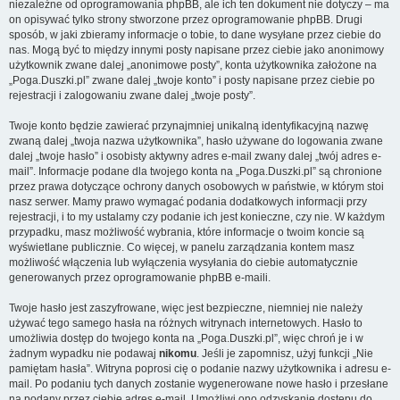
niezależne od oprogramowania phpBB, ale ich ten dokument nie dotyczy – ma
on opisywać tylko strony stworzone przez oprogramowanie phpBB. Drugi
sposób, w jaki zbieramy informacje o tobie, to dane wysyłane przez ciebie do
nas. Mogą być to między innymi posty napisane przez ciebie jako anonimowy
użytkownik zwane dalej „anonimowe posty”, konta użytkownika założone na
„Poga.Duszki.pl” zwane dalej „twoje konto” i posty napisane przez ciebie po
rejestracji i zalogowaniu zwane dalej „twoje posty”.
Twoje konto będzie zawierać przynajmniej unikalną identyfikacyjną nazwę
zwaną dalej „twoja nazwa użytkownika”, hasło używane do logowania zwane
dalej „twoje hasło” i osobisty aktywny adres e-mail zwany dalej „twój adres e-
mail”. Informacje podane dla twojego konta na „Poga.Duszki.pl” są chronione
przez prawa dotyczące ochrony danych osobowych w państwie, w którym stoi
nasz serwer. Mamy prawo wymagać podania dodatkowych informacji przy
rejestracji, i to my ustalamy czy podanie ich jest konieczne, czy nie. W każdym
przypadku, masz możliwość wybrania, które informacje o twoim koncie są
wyświetlane publicznie. Co więcej, w panelu zarządzania kontem masz
możliwość włączenia lub wyłączenia wysyłania do ciebie automatycznie
generowanych przez oprogramowanie phpBB e-maili.
Twoje hasło jest zaszyfrowane, więc jest bezpieczne, niemniej nie należy
używać tego samego hasła na różnych witrynach internetowych. Hasło to
umożliwia dostęp do twojego konta na „Poga.Duszki.pl”, więc chroń je i w
żadnym wypadku nie podawaj
nikomu
. Jeśli je zapomnisz, użyj funkcji „Nie
pamiętam hasła”. Witryna poprosi cię o podanie nazwy użytkownika i adresu e-
mail. Po podaniu tych danych zostanie wygenerowane nowe hasło i przesłane
na podany przez ciebie adres e-mail. Umożliwi ono odzyskanie dostępu do