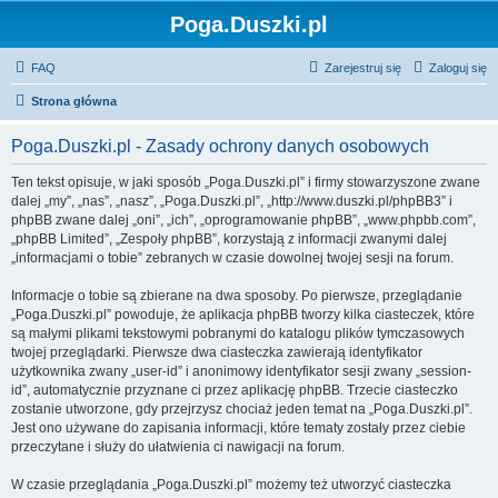
Poga.Duszki.pl
FAQ
Zarejestruj się
Zaloguj się
Strona główna
Poga.Duszki.pl - Zasady ochrony danych osobowych
Ten tekst opisuje, w jaki sposób „Poga.Duszki.pl” i firmy stowarzyszone zwane
dalej „my”, „nas”, „nasz”, „Poga.Duszki.pl”, „http://www.duszki.pl/phpBB3” i
phpBB zwane dalej „oni”, „ich”, „oprogramowanie phpBB”, „www.phpbb.com”,
„phpBB Limited”, „Zespoły phpBB”, korzystają z informacji zwanymi dalej
„informacjami o tobie” zebranych w czasie dowolnej twojej sesji na forum.
Informacje o tobie są zbierane na dwa sposoby. Po pierwsze, przeglądanie
„Poga.Duszki.pl” powoduje, że aplikacja phpBB tworzy kilka ciasteczek, które
są małymi plikami tekstowymi pobranymi do katalogu plików tymczasowych
twojej przeglądarki. Pierwsze dwa ciasteczka zawierają identyfikator
użytkownika zwany „user-id” i anonimowy identyfikator sesji zwany „session-
id”, automatycznie przyznane ci przez aplikację phpBB. Trzecie ciasteczko
zostanie utworzone, gdy przejrzysz chociaż jeden temat na „Poga.Duszki.pl”.
Jest ono używane do zapisania informacji, które tematy zostały przez ciebie
przeczytane i służy do ułatwienia ci nawigacji na forum.
W czasie przeglądania „Poga.Duszki.pl” możemy też utworzyć ciasteczka