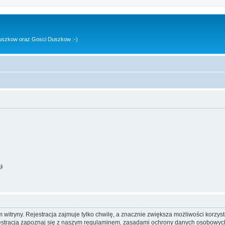
uszkow oraz Gosci Duszkow :-)
ji
itryny. Rejestracja zajmuje tylko chwilę, a znacznie zwiększa możliwości korzyst
stracją zapoznaj się z naszym regulaminem, zasadami ochrony danych osobowych