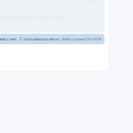
takt z nami
Usuń ciasteczka witryny
Strefa czasowa
UTC+02:00