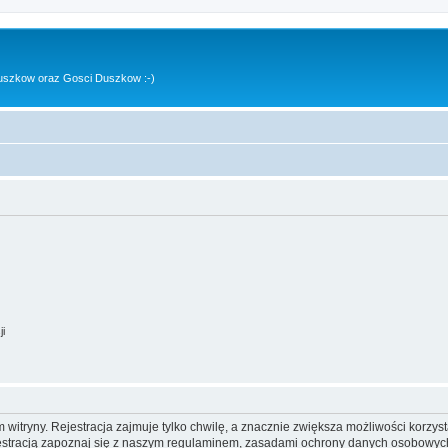
uszkow oraz Gosci Duszkow :-)
ji
itryny. Rejestracja zajmuje tylko chwilę, a znacznie zwiększa możliwości korzyst
stracją zapoznaj się z naszym regulaminem, zasadami ochrony danych osobowych