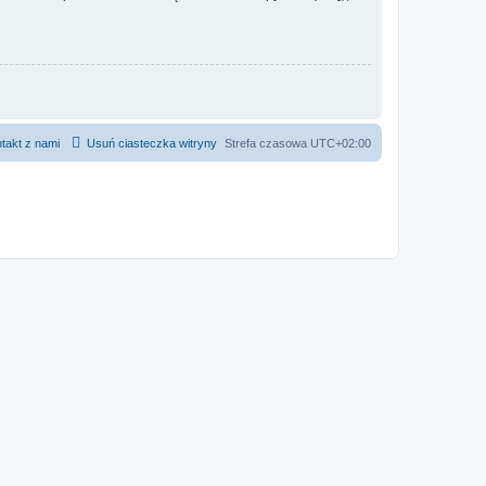
takt z nami
Usuń ciasteczka witryny
Strefa czasowa
UTC+02:00