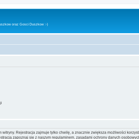
uszkow oraz Gosci Duszkow :-)
ji
itryny. Rejestracja zajmuje tylko chwilę, a znacznie zwiększa możliwości korzyst
stracją zapoznaj się z naszym regulaminem, zasadami ochrony danych osobowych