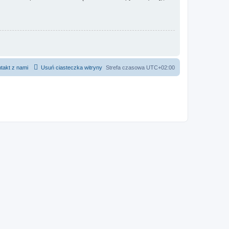
takt z nami
Usuń ciasteczka witryny
Strefa czasowa
UTC+02:00