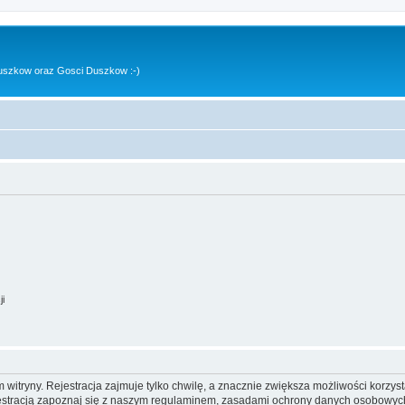
uszkow oraz Gosci Duszkow :-)
ji
itryny. Rejestracja zajmuje tylko chwilę, a znacznie zwiększa możliwości korzyst
stracją zapoznaj się z naszym regulaminem, zasadami ochrony danych osobowych