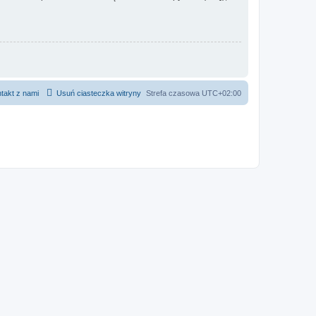
takt z nami
Usuń ciasteczka witryny
Strefa czasowa
UTC+02:00