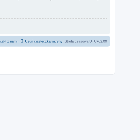
takt z nami
Usuń ciasteczka witryny
Strefa czasowa
UTC+02:00