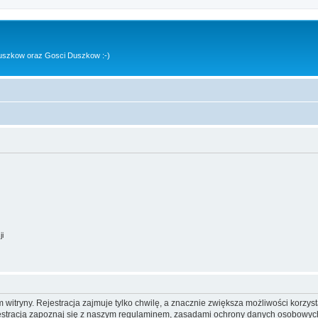
uszkow oraz Gosci Duszkow :-)
ji
itryny. Rejestracja zajmuje tylko chwilę, a znacznie zwiększa możliwości korzyst
stracją zapoznaj się z naszym regulaminem, zasadami ochrony danych osobowych