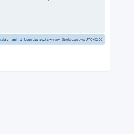
takt z nami
Usuń ciasteczka witryny
Strefa czasowa
UTC+02:00