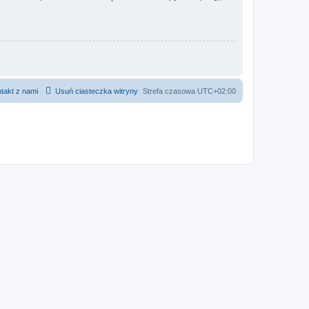
takt z nami
Usuń ciasteczka witryny
Strefa czasowa
UTC+02:00