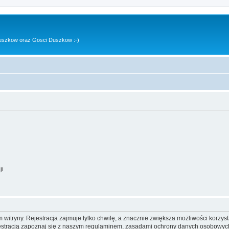
uszkow oraz Gosci Duszkow :-)
ji
itryny. Rejestracja zajmuje tylko chwilę, a znacznie zwiększa możliwości korzyst
stracją zapoznaj się z naszym regulaminem, zasadami ochrony danych osobowych