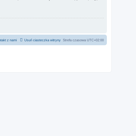
takt z nami
Usuń ciasteczka witryny
Strefa czasowa
UTC+02:00