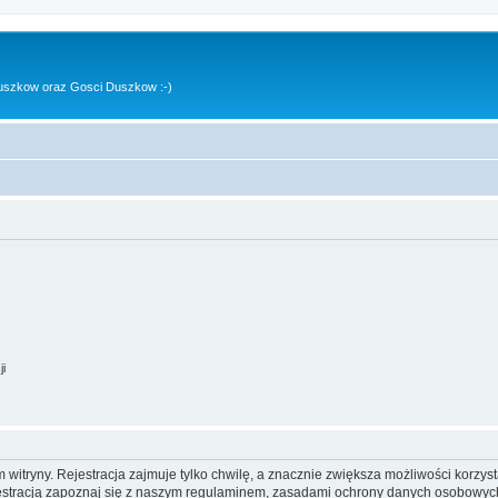
uszkow oraz Gosci Duszkow :-)
ji
itryny. Rejestracja zajmuje tylko chwilę, a znacznie zwiększa możliwości korzyst
stracją zapoznaj się z naszym regulaminem, zasadami ochrony danych osobowych