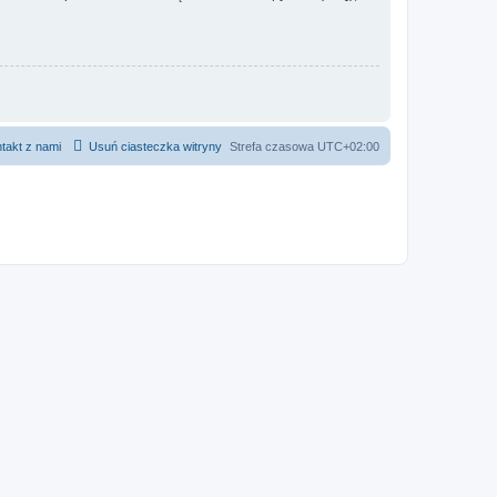
takt z nami
Usuń ciasteczka witryny
Strefa czasowa
UTC+02:00