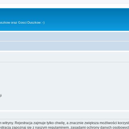
uszkow oraz Gosci Duszkow :-)
ji
itryny. Rejestracja zajmuje tylko chwilę, a znacznie zwiększa możliwości korzyst
stracją zapoznaj się z naszym regulaminem, zasadami ochrony danych osobowych