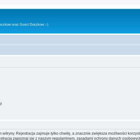
uszkow oraz Gosci Duszkow :-)
ji
itryny. Rejestracja zajmuje tylko chwilę, a znacznie zwiększa możliwości korzyst
stracją zapoznaj się z naszym regulaminem, zasadami ochrony danych osobowych