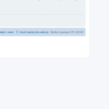
takt z nami
Usuń ciasteczka witryny
Strefa czasowa
UTC+02:00