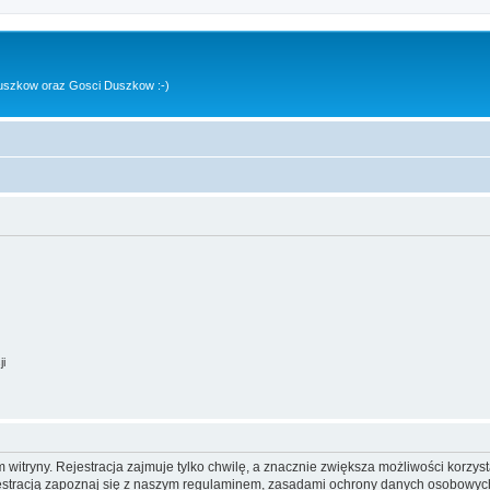
uszkow oraz Gosci Duszkow :-)
ji
itryny. Rejestracja zajmuje tylko chwilę, a znacznie zwiększa możliwości korzyst
stracją zapoznaj się z naszym regulaminem, zasadami ochrony danych osobowych