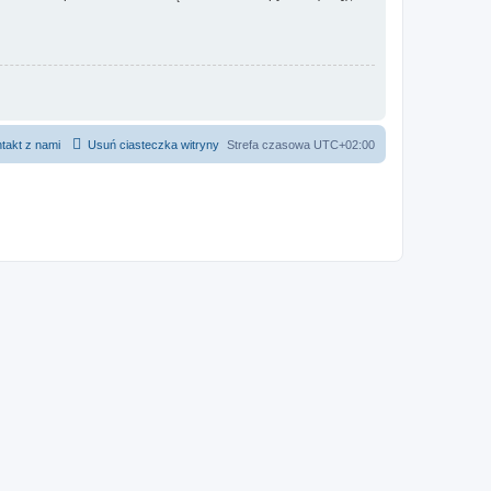
takt z nami
Usuń ciasteczka witryny
Strefa czasowa
UTC+02:00