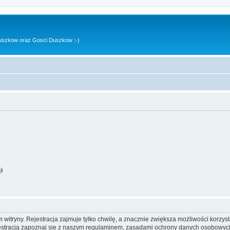
uszkow oraz Gosci Duszkow :-)
ji
itryny. Rejestracja zajmuje tylko chwilę, a znacznie zwiększa możliwości korzyst
stracją zapoznaj się z naszym regulaminem, zasadami ochrony danych osobowych