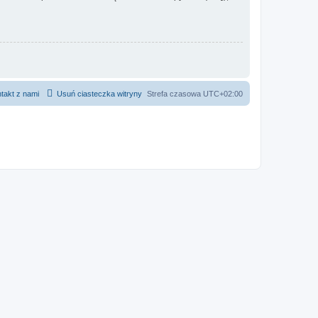
takt z nami
Usuń ciasteczka witryny
Strefa czasowa
UTC+02:00