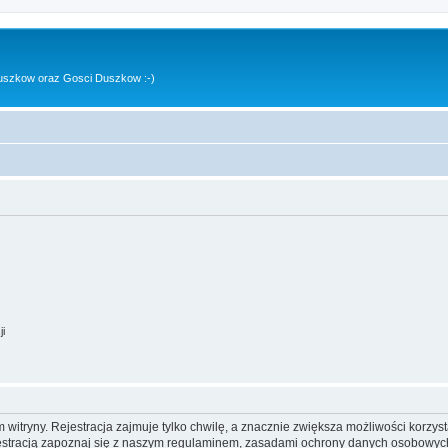
uszkow oraz Gosci Duszkow :-)
ji
itryny. Rejestracja zajmuje tylko chwilę, a znacznie zwiększa możliwości korzyst
stracją zapoznaj się z naszym regulaminem, zasadami ochrony danych osobowych