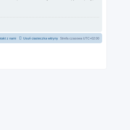
takt z nami
Usuń ciasteczka witryny
Strefa czasowa
UTC+02:00