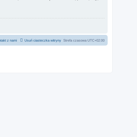
takt z nami
Usuń ciasteczka witryny
Strefa czasowa
UTC+02:00