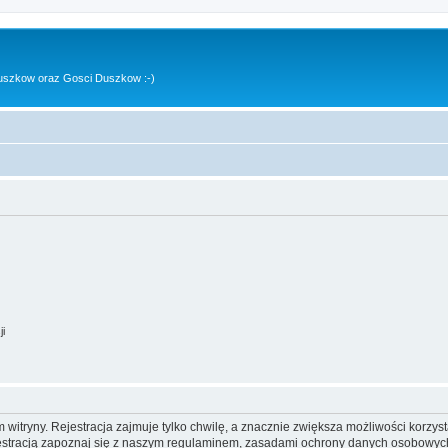
uszkow oraz Gosci Duszkow :-)
ji
itryny. Rejestracja zajmuje tylko chwilę, a znacznie zwiększa możliwości korzyst
stracją zapoznaj się z naszym regulaminem, zasadami ochrony danych osobowych