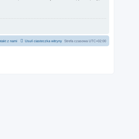
takt z nami
Usuń ciasteczka witryny
Strefa czasowa
UTC+02:00