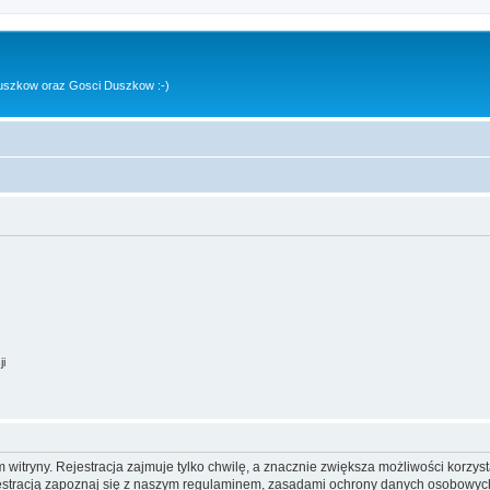
uszkow oraz Gosci Duszkow :-)
ji
itryny. Rejestracja zajmuje tylko chwilę, a znacznie zwiększa możliwości korzyst
stracją zapoznaj się z naszym regulaminem, zasadami ochrony danych osobowych