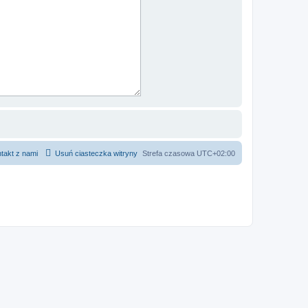
takt z nami
Usuń ciasteczka witryny
Strefa czasowa
UTC+02:00