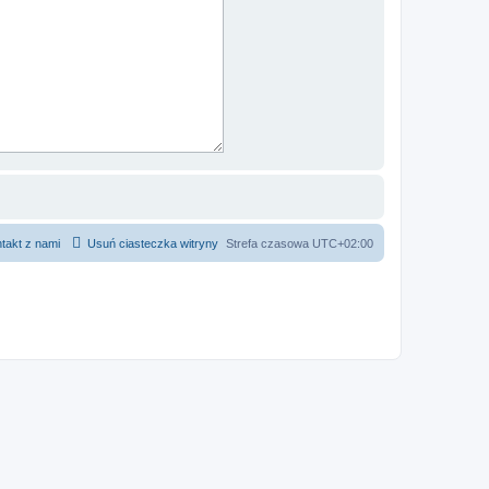
takt z nami
Usuń ciasteczka witryny
Strefa czasowa
UTC+02:00