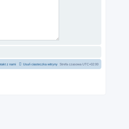
takt z nami
Usuń ciasteczka witryny
Strefa czasowa
UTC+02:00