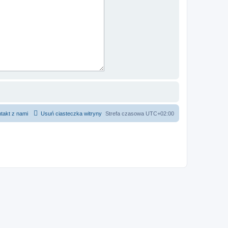
takt z nami
Usuń ciasteczka witryny
Strefa czasowa
UTC+02:00