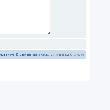
takt z nami
Usuń ciasteczka witryny
Strefa czasowa
UTC+02:00