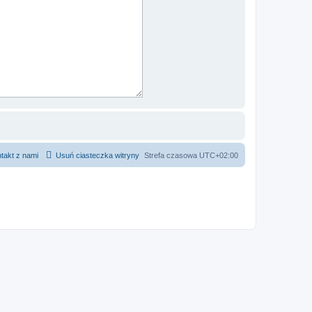
takt z nami
Usuń ciasteczka witryny
Strefa czasowa
UTC+02:00