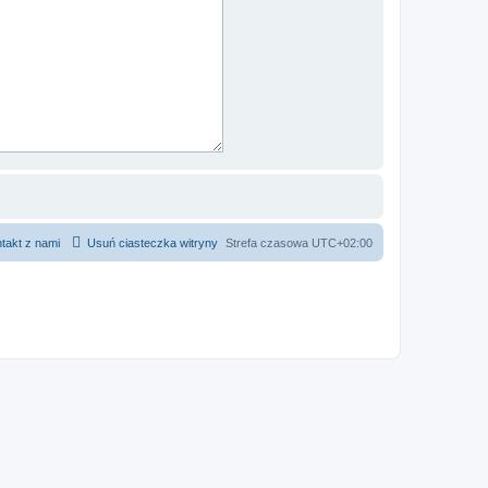
takt z nami
Usuń ciasteczka witryny
Strefa czasowa
UTC+02:00