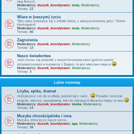
sług Bożych
Moderatorzy:
duszek_koordynator
,
tesia
,
Moderatorzy
Tematy:
12
Wiara w (naszym) życiu
"Bez wiary potykamy się o źdźbło słomy, z wiarą przenosimy góry." /Soren
Kierkegaard/
Moderatorzy:
duszek_koordynator
,
tesia
,
Moderatorzy
Tematy:
66
Zagrożenia
Moderatorzy:
duszek_koordynator
,
Moderatorzy
Tematy:
13
Nasze świadectwa
Jeśli chcesz się podzielić z innymi forumowiczami i gośćmi swoimi
doświadczeniami w kontakcie z Bogiem, to jest właściwe miejsce
Moderatorzy:
duszek_koordynator
,
Moderatorzy
Tematy:
3
Luźne rozmowy
Liryka, epika, dramat
Jeśli piszesz coś do szuflady, podziel się z nami...
Ponadto: recenzje
książek, wiersze, opowiadania, linki do ciekawych literacko miejsc w sieci
Moderatorzy:
duszek_koordynator
,
irenka
,
Moderatorzy
Tematy:
14
Muzyka chrześcijańska i inna
Muzyka, która leczy nasze serca...
Moderatorzy:
duszek_koordynator
,
aga
,
Moderatorzy
Tematy:
39