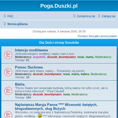
Poga.Duszki.pl
FAQ
Zarejestruj się
Zaloguj się
Strona główna
Dzisiaj jest sobota, 8 sierpnia 2026, 00:26
Oznacz fora jako przeczytane
Dla Gości strony Duszków
Intencje modlitewne
Jeśli potrzebujesz modlitwy, napisz nam o tym.
Moderatorzy:
angelo61
,
duszek_koordynator
,
tesia
,
marta
,
Moderatorzy
Tematy:
61
Pomoc Duchowa
Jeśli masz jakiś kłopot, napisz... Postaramy się pomóc
Moderatorzy:
duszek_koordynator
,
tesia
,
marta
,
kalina
,
Moderatorzy
Tematy:
16
Biblia
"Pismo Święte jest wspaniała budowlą, którą należy nie tylko czcić, ale w
której trzeba mieszkać." /Paul Claudel/
Moderatorzy:
duszek_koordynator
,
tesia
,
Moderatorzy
Tematy:
164
Najświętsza Maryja Panna **** Wizerunki świętych,
błogosławionych, sług Bożych
Wszystko, co związane jest z Najświętszą Panienką, sanktuaria maryjne,
pieśni, modlitwy...
**** Informacje i wizerunki świętych, błogosławionych,