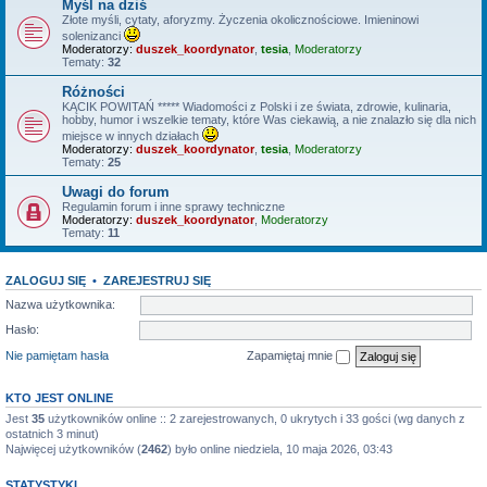
Myśl na dziś
Złote myśli, cytaty, aforyzmy. Życzenia okolicznościowe. Imieninowi
solenizanci
Moderatorzy:
duszek_koordynator
,
tesia
,
Moderatorzy
Tematy:
32
Różności
KĄCIK POWITAŃ ***** Wiadomości z Polski i ze świata, zdrowie, kulinaria,
hobby, humor i wszelkie tematy, które Was ciekawią, a nie znalazło się dla nich
miejsce w innych działach
Moderatorzy:
duszek_koordynator
,
tesia
,
Moderatorzy
Tematy:
25
Uwagi do forum
Regulamin forum i inne sprawy techniczne
Moderatorzy:
duszek_koordynator
,
Moderatorzy
Tematy:
11
ZALOGUJ SIĘ
•
ZAREJESTRUJ SIĘ
Nazwa użytkownika:
Hasło:
Nie pamiętam hasła
Zapamiętaj mnie
KTO JEST ONLINE
Jest
35
użytkowników online :: 2 zarejestrowanych, 0 ukrytych i 33 gości (wg danych z
ostatnich 3 minut)
Najwięcej użytkowników (
2462
) było online niedziela, 10 maja 2026, 03:43
STATYSTYKI