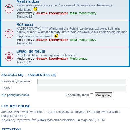
Myśl na dziś
Złote myśli, cytaty, aforyzmy. Życzenia okolicznościowe. Imieninowi
solenizanci
Moderatorzy:
duszek_koordynator
,
tesia
,
Moderatorzy
Tematy:
32
Różności
KĄCIK POWITAŃ ***** Wiadomości z Polski i ze świata, zdrowie, kulinaria,
hobby, humor i wszelkie tematy, które Was ciekawią, a nie znalazło się dla nich
miejsce w innych działach
Moderatorzy:
duszek_koordynator
,
tesia
,
Moderatorzy
Tematy:
25
Uwagi do forum
Regulamin forum i inne sprawy techniczne
Moderatorzy:
duszek_koordynator
,
Moderatorzy
Tematy:
11
ZALOGUJ SIĘ
•
ZAREJESTRUJ SIĘ
Nazwa użytkownika:
Hasło:
Nie pamiętam hasła
Zapamiętaj mnie
KTO JEST ONLINE
Jest
32
użytkowników online :: 1 zarejestrowany, 0 ukrytych i 31 gości (wg danych z
ostatnich 3 minut)
Najwięcej użytkowników (
2462
) było online niedziela, 10 maja 2026, 03:43
STATYSTYKI