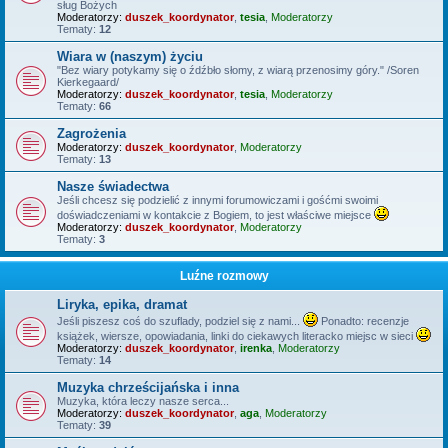
sług Bożych
Moderatorzy:
duszek_koordynator
,
tesia
,
Moderatorzy
Tematy:
12
Wiara w (naszym) życiu
"Bez wiary potykamy się o źdźbło słomy, z wiarą przenosimy góry." /Soren
Kierkegaard/
Moderatorzy:
duszek_koordynator
,
tesia
,
Moderatorzy
Tematy:
66
Zagrożenia
Moderatorzy:
duszek_koordynator
,
Moderatorzy
Tematy:
13
Nasze świadectwa
Jeśli chcesz się podzielić z innymi forumowiczami i gośćmi swoimi
doświadczeniami w kontakcie z Bogiem, to jest właściwe miejsce
Moderatorzy:
duszek_koordynator
,
Moderatorzy
Tematy:
3
Luźne rozmowy
Liryka, epika, dramat
Jeśli piszesz coś do szuflady, podziel się z nami...
Ponadto: recenzje
książek, wiersze, opowiadania, linki do ciekawych literacko miejsc w sieci
Moderatorzy:
duszek_koordynator
,
irenka
,
Moderatorzy
Tematy:
14
Muzyka chrześcijańska i inna
Muzyka, która leczy nasze serca...
Moderatorzy:
duszek_koordynator
,
aga
,
Moderatorzy
Tematy:
39