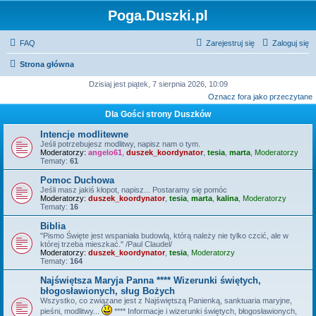
Poga.Duszki.pl
FAQ
Zarejestruj się
Zaloguj się
Strona główna
Dzisiaj jest piątek, 7 sierpnia 2026, 10:09
Oznacz fora jako przeczytane
Dla Gości strony Duszków
Intencje modlitewne
Jeśli potrzebujesz modlitwy, napisz nam o tym.
Moderatorzy:
angelo61
,
duszek_koordynator
,
tesia
,
marta
,
Moderatorzy
Tematy:
61
Pomoc Duchowa
Jeśli masz jakiś kłopot, napisz... Postaramy się pomóc
Moderatorzy:
duszek_koordynator
,
tesia
,
marta
,
kalina
,
Moderatorzy
Tematy:
16
Biblia
"Pismo Święte jest wspaniała budowlą, którą należy nie tylko czcić, ale w
której trzeba mieszkać." /Paul Claudel/
Moderatorzy:
duszek_koordynator
,
tesia
,
Moderatorzy
Tematy:
164
Najświętsza Maryja Panna **** Wizerunki świętych,
błogosławionych, sług Bożych
Wszystko, co związane jest z Najświętszą Panienką, sanktuaria maryjne,
pieśni, modlitwy...
**** Informacje i wizerunki świętych, błogosławionych,