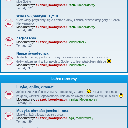
sług Bożych
Moderatorzy:
duszek_koordynator
,
tesia
,
Moderatorzy
Tematy:
12
Wiara w (naszym) życiu
"Bez wiary potykamy się o źdźbło słomy, z wiarą przenosimy góry." /Soren
Kierkegaard/
Moderatorzy:
duszek_koordynator
,
tesia
,
Moderatorzy
Tematy:
66
Zagrożenia
Moderatorzy:
duszek_koordynator
,
Moderatorzy
Tematy:
13
Nasze świadectwa
Jeśli chcesz się podzielić z innymi forumowiczami i gośćmi swoimi
doświadczeniami w kontakcie z Bogiem, to jest właściwe miejsce
Moderatorzy:
duszek_koordynator
,
Moderatorzy
Tematy:
3
Luźne rozmowy
Liryka, epika, dramat
Jeśli piszesz coś do szuflady, podziel się z nami...
Ponadto: recenzje
książek, wiersze, opowiadania, linki do ciekawych literacko miejsc w sieci
Moderatorzy:
duszek_koordynator
,
irenka
,
Moderatorzy
Tematy:
14
Muzyka chrześcijańska i inna
Muzyka, która leczy nasze serca...
Moderatorzy:
duszek_koordynator
,
aga
,
Moderatorzy
Tematy:
39