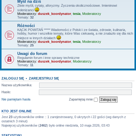
Myśl na dziś
Złote myśli, cytaty, aforyzmy. Życzenia okolicznościowe. Imieninowi
solenizanci
Moderatorzy:
duszek_koordynator
,
tesia
,
Moderatorzy
Tematy:
32
Różności
KĄCIK POWITAŃ ***** Wiadomości z Polski i ze świata, zdrowie, kulinaria,
hobby, humor i wszelkie tematy, które Was ciekawią, a nie znalazło się dla nich
miejsce w innych działach
Moderatorzy:
duszek_koordynator
,
tesia
,
Moderatorzy
Tematy:
25
Uwagi do forum
Regulamin forum i inne sprawy techniczne
Moderatorzy:
duszek_koordynator
,
Moderatorzy
Tematy:
11
ZALOGUJ SIĘ
•
ZAREJESTRUJ SIĘ
Nazwa użytkownika:
Hasło:
Nie pamiętam hasła
Zapamiętaj mnie
KTO JEST ONLINE
Jest
23
użytkowników online :: 1 zarejestrowany, 0 ukrytych i 22 gości (wg danych z
ostatnich 3 minut)
Najwięcej użytkowników (
2462
) było online niedziela, 10 maja 2026, 03:43
STATYSTYKI