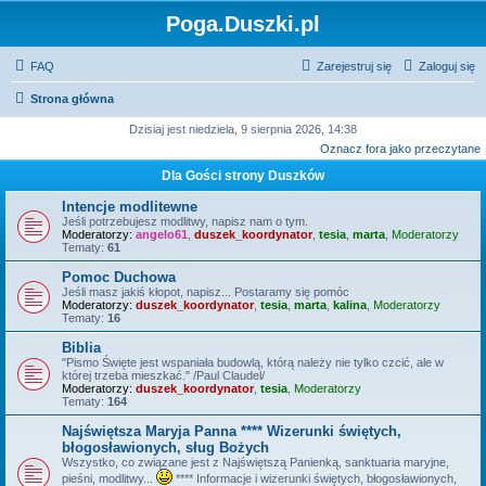
Poga.Duszki.pl
FAQ
Zarejestruj się
Zaloguj się
Strona główna
Dzisiaj jest niedziela, 9 sierpnia 2026, 14:38
Oznacz fora jako przeczytane
Dla Gości strony Duszków
Intencje modlitewne
Jeśli potrzebujesz modlitwy, napisz nam o tym.
Moderatorzy:
angelo61
,
duszek_koordynator
,
tesia
,
marta
,
Moderatorzy
Tematy:
61
Pomoc Duchowa
Jeśli masz jakiś kłopot, napisz... Postaramy się pomóc
Moderatorzy:
duszek_koordynator
,
tesia
,
marta
,
kalina
,
Moderatorzy
Tematy:
16
Biblia
"Pismo Święte jest wspaniała budowlą, którą należy nie tylko czcić, ale w
której trzeba mieszkać." /Paul Claudel/
Moderatorzy:
duszek_koordynator
,
tesia
,
Moderatorzy
Tematy:
164
Najświętsza Maryja Panna **** Wizerunki świętych,
błogosławionych, sług Bożych
Wszystko, co związane jest z Najświętszą Panienką, sanktuaria maryjne,
pieśni, modlitwy...
**** Informacje i wizerunki świętych, błogosławionych,