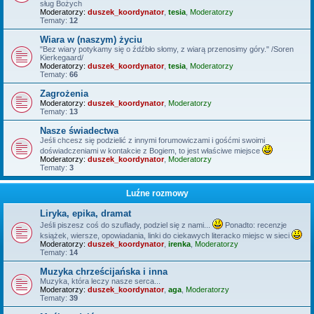
sług Bożych
Moderatorzy:
duszek_koordynator
,
tesia
,
Moderatorzy
Tematy:
12
Wiara w (naszym) życiu
"Bez wiary potykamy się o źdźbło słomy, z wiarą przenosimy góry." /Soren
Kierkegaard/
Moderatorzy:
duszek_koordynator
,
tesia
,
Moderatorzy
Tematy:
66
Zagrożenia
Moderatorzy:
duszek_koordynator
,
Moderatorzy
Tematy:
13
Nasze świadectwa
Jeśli chcesz się podzielić z innymi forumowiczami i gośćmi swoimi
doświadczeniami w kontakcie z Bogiem, to jest właściwe miejsce
Moderatorzy:
duszek_koordynator
,
Moderatorzy
Tematy:
3
Luźne rozmowy
Liryka, epika, dramat
Jeśli piszesz coś do szuflady, podziel się z nami...
Ponadto: recenzje
książek, wiersze, opowiadania, linki do ciekawych literacko miejsc w sieci
Moderatorzy:
duszek_koordynator
,
irenka
,
Moderatorzy
Tematy:
14
Muzyka chrześcijańska i inna
Muzyka, która leczy nasze serca...
Moderatorzy:
duszek_koordynator
,
aga
,
Moderatorzy
Tematy:
39