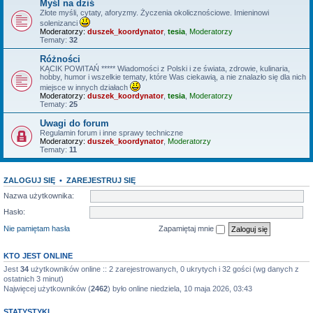
Myśl na dziś
Złote myśli, cytaty, aforyzmy. Życzenia okolicznościowe. Imieninowi
solenizanci
Moderatorzy:
duszek_koordynator
,
tesia
,
Moderatorzy
Tematy:
32
Różności
KĄCIK POWITAŃ ***** Wiadomości z Polski i ze świata, zdrowie, kulinaria,
hobby, humor i wszelkie tematy, które Was ciekawią, a nie znalazło się dla nich
miejsce w innych działach
Moderatorzy:
duszek_koordynator
,
tesia
,
Moderatorzy
Tematy:
25
Uwagi do forum
Regulamin forum i inne sprawy techniczne
Moderatorzy:
duszek_koordynator
,
Moderatorzy
Tematy:
11
ZALOGUJ SIĘ
•
ZAREJESTRUJ SIĘ
Nazwa użytkownika:
Hasło:
Nie pamiętam hasła
Zapamiętaj mnie
KTO JEST ONLINE
Jest
34
użytkowników online :: 2 zarejestrowanych, 0 ukrytych i 32 gości (wg danych z
ostatnich 3 minut)
Najwięcej użytkowników (
2462
) było online niedziela, 10 maja 2026, 03:43
STATYSTYKI