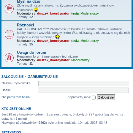
Myśl na dziś
Złote myśli, cytaty, aforyzmy. Życzenia okolicznościowe. Imieninowi
solenizanci
Moderatorzy:
duszek_koordynator
,
tesia
,
Moderatorzy
Tematy:
32
Różności
KĄCIK POWITAŃ ***** Wiadomości z Polski i ze świata, zdrowie, kulinaria,
hobby, humor i wszelkie tematy, które Was ciekawią, a nie znalazło się dla nich
miejsce w innych działach
Moderatorzy:
duszek_koordynator
,
tesia
,
Moderatorzy
Tematy:
25
Uwagi do forum
Regulamin forum i inne sprawy techniczne
Moderatorzy:
duszek_koordynator
,
Moderatorzy
Tematy:
11
ZALOGUJ SIĘ
•
ZAREJESTRUJ SIĘ
Nazwa użytkownika:
Hasło:
Nie pamiętam hasła
Zapamiętaj mnie
KTO JEST ONLINE
Jest
28
użytkowników online :: 1 zarejestrowany, 0 ukrytych i 27 gości (wg danych z
ostatnich 3 minut)
Najwięcej użytkowników (
2462
) było online niedziela, 10 maja 2026, 03:43
STATYSTYKI