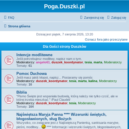
Poga.Duszki.pl
FAQ
Zarejestruj się
Zaloguj się
Strona główna
Dzisiaj jest piątek, 7 sierpnia 2026, 13:20
Oznacz fora jako przeczytane
Dla Gości strony Duszków
Intencje modlitewne
Jeśli potrzebujesz modlitwy, napisz nam o tym.
Moderatorzy:
angelo61
,
duszek_koordynator
,
tesia
,
marta
,
Moderatorzy
Tematy:
61
Pomoc Duchowa
Jeśli masz jakiś kłopot, napisz... Postaramy się pomóc
Moderatorzy:
duszek_koordynator
,
tesia
,
marta
,
kalina
,
Moderatorzy
Tematy:
16
Biblia
"Pismo Święte jest wspaniała budowlą, którą należy nie tylko czcić, ale w
której trzeba mieszkać." /Paul Claudel/
Moderatorzy:
duszek_koordynator
,
tesia
,
Moderatorzy
Tematy:
164
Najświętsza Maryja Panna **** Wizerunki świętych,
błogosławionych, sług Bożych
Wszystko, co związane jest z Najświętszą Panienką, sanktuaria maryjne,
pieśni, modlitwy...
**** Informacje i wizerunki świętych, błogosławionych,