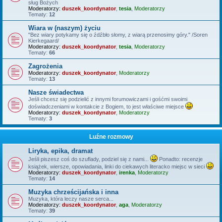
sług Bożych
Moderatorzy:
duszek_koordynator
,
tesia
,
Moderatorzy
Tematy:
12
Wiara w (naszym) życiu
"Bez wiary potykamy się o źdźbło słomy, z wiarą przenosimy góry." /Soren
Kierkegaard/
Moderatorzy:
duszek_koordynator
,
tesia
,
Moderatorzy
Tematy:
66
Zagrożenia
Moderatorzy:
duszek_koordynator
,
Moderatorzy
Tematy:
13
Nasze świadectwa
Jeśli chcesz się podzielić z innymi forumowiczami i gośćmi swoimi
doświadczeniami w kontakcie z Bogiem, to jest właściwe miejsce
Moderatorzy:
duszek_koordynator
,
Moderatorzy
Tematy:
3
Luźne rozmowy
Liryka, epika, dramat
Jeśli piszesz coś do szuflady, podziel się z nami...
Ponadto: recenzje
książek, wiersze, opowiadania, linki do ciekawych literacko miejsc w sieci
Moderatorzy:
duszek_koordynator
,
irenka
,
Moderatorzy
Tematy:
14
Muzyka chrześcijańska i inna
Muzyka, która leczy nasze serca...
Moderatorzy:
duszek_koordynator
,
aga
,
Moderatorzy
Tematy:
39