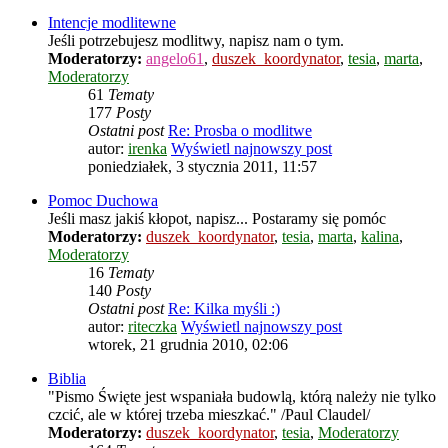
Intencje modlitewne
Jeśli potrzebujesz modlitwy, napisz nam o tym.
Moderatorzy:
angelo61
,
duszek_koordynator
,
tesia
,
marta
,
Moderatorzy
61
Tematy
177
Posty
Ostatni post
Re: Prosba o modlitwe
autor:
irenka
Wyświetl najnowszy post
poniedziałek, 3 stycznia 2011, 11:57
Pomoc Duchowa
Jeśli masz jakiś kłopot, napisz... Postaramy się pomóc
Moderatorzy:
duszek_koordynator
,
tesia
,
marta
,
kalina
,
Moderatorzy
16
Tematy
140
Posty
Ostatni post
Re: Kilka myśli :)
autor:
riteczka
Wyświetl najnowszy post
wtorek, 21 grudnia 2010, 02:06
Biblia
"Pismo Święte jest wspaniała budowlą, którą należy nie tylko
czcić, ale w której trzeba mieszkać." /Paul Claudel/
Moderatorzy:
duszek_koordynator
,
tesia
,
Moderatorzy