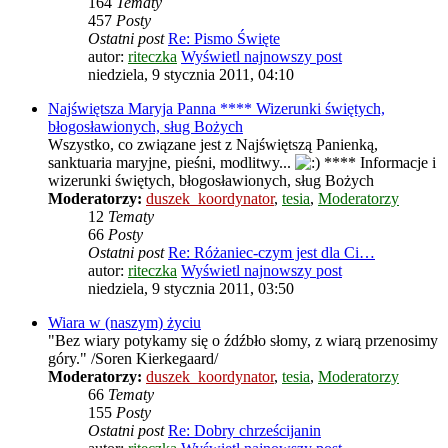
164
Tematy
457
Posty
Ostatni post
Re: Pismo Święte
autor:
riteczka
Wyświetl najnowszy post
niedziela, 9 stycznia 2011, 04:10
Najświętsza Maryja Panna **** Wizerunki świętych,
błogosławionych, sług Bożych
Wszystko, co związane jest z Najświętszą Panienką,
sanktuaria maryjne, pieśni, modlitwy...
**** Informacje i
wizerunki świętych, błogosławionych, sług Bożych
Moderatorzy:
duszek_koordynator
,
tesia
,
Moderatorzy
12
Tematy
66
Posty
Ostatni post
Re: Różaniec-czym jest dla Ci…
autor:
riteczka
Wyświetl najnowszy post
niedziela, 9 stycznia 2011, 03:50
Wiara w (naszym) życiu
"Bez wiary potykamy się o źdźbło słomy, z wiarą przenosimy
góry." /Soren Kierkegaard/
Moderatorzy:
duszek_koordynator
,
tesia
,
Moderatorzy
66
Tematy
155
Posty
Ostatni post
Re: Dobry chrześcijanin