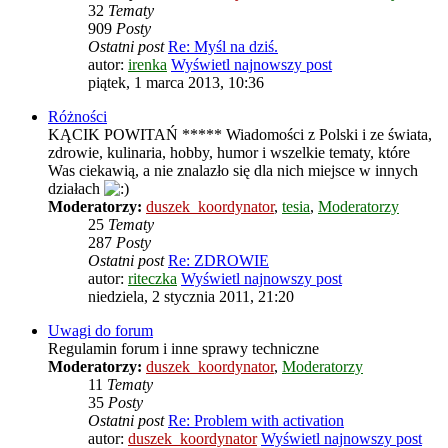
32
Tematy
909
Posty
Ostatni post
Re: Myśl na dziś.
autor:
irenka
Wyświetl najnowszy post
piątek, 1 marca 2013, 10:36
Różności
KĄCIK POWITAŃ ***** Wiadomości z Polski i ze świata,
zdrowie, kulinaria, hobby, humor i wszelkie tematy, które
Was ciekawią, a nie znalazło się dla nich miejsce w innych
działach
Moderatorzy:
duszek_koordynator
,
tesia
,
Moderatorzy
25
Tematy
287
Posty
Ostatni post
Re: ZDROWIE
autor:
riteczka
Wyświetl najnowszy post
niedziela, 2 stycznia 2011, 21:20
Uwagi do forum
Regulamin forum i inne sprawy techniczne
Moderatorzy:
duszek_koordynator
,
Moderatorzy
11
Tematy
35
Posty
Ostatni post
Re: Problem with activation
autor:
duszek_koordynator
Wyświetl najnowszy post