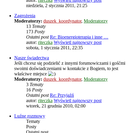
autor:
riteczka
Wyświetl najnowszy post
niedziela, 2 stycznia 2011, 21:25
Zagrożenia
Moderatorzy:
duszek_koordynator
,
Moderatorzy
13
Tematy
173
Posty
Ostatni post
Re: Bioenergioterapia i inne …
autor:
riteczka
Wyświetl najnowszy post
sobota, 1 stycznia 2011, 22:35
Nasze świadectwa
Jeśli chcesz się podzielić z innymi forumowiczami i gośćmi
swoimi doświadczeniami w kontakcie z Bogiem, to jest
właściwe miejsce
Moderatorzy:
duszek_koordynator
,
Moderatorzy
3
Tematy
16
Posty
Ostatni post
Re: Przyjaźń
autor:
riteczka
Wyświetl najnowszy post
wtorek, 21 grudnia 2010, 02:00
Luźne rozmowy
Tematy
Posty
Ostatni post