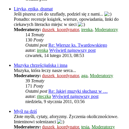
Liryka, epika, dramat
Jeśli piszesz coś do szuflady, podziel się z nami...
Ponadto: recenzje książek, wiersze, opowiadania, linki do
ciekawych literacko miejsc w sieci
Moderatorzy:
duszek_koordynator
,
irenka
,
Moderatorzy
14
Tematy
130
Posty
Ostatni post
Re: Wiersze ks. Twardowskiego
autor:
irenka
Wyświetl najnowszy post
czwartek, 14 lutego 2013, 08:53
Muzyka chrześcijańska i inna
Muzyka, która leczy nasze serca...
Moderatorzy:
duszek_koordynator
,
aga
,
Moderatorzy
39
Tematy
171
Posty
Ostatni post
Re: Jakiej muzyki słuchasz w …
autor:
riteczka
Wyświetl najnowszy post
niedziela, 9 stycznia 2011, 03:56
Myśl na dziś
Złote myśli, cytaty, aforyzmy. Życzenia okolicznościowe.
Imieninowi solenizanci
Moderatorzy:
duszek_koordynator
,
tesia
,
Moderatorzy