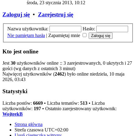
środa, 23 stycznia 2013, 10:12
Zaloguj się
•
Zarejestruj się
Nazwa użytkownika:
Hasło:
Nie pamiętam hasła
|
Zapamiętaj mnie
Kto jest online
Jest
30
użytkowników online :: 3 zarejestrowanych, 0 ukrytych i 27
gości (wg danych z ostatnich 3 minut)
Najwięcej użytkowników (
2462
) było online niedziela, 10 maja
2026, 03:43
Statystyki
Liczba postów:
6669
• Liczba tematów:
513
• Liczba
użytkowników:
197
• Ostatnio zarejestrowany użytkownik:
WojteekB
Strona główna
Strefa czasowa
UTC+02:00
Usuń ciasteczka witryny