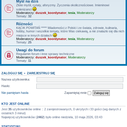
Myśl na dziś
Złote myśli, cytaty, aforyzmy. Życzenia okolicznościowe. Imieninowi
solenizanci
Moderatorzy:
duszek_koordynator
,
tesia
,
Moderatorzy
Tematy:
32
Różności
KĄCIK POWITAŃ ***** Wiadomości z Polski i ze świata, zdrowie, kulinaria,
hobby, humor i wszelkie tematy, które Was ciekawią, a nie znalazło się dla nich
miejsce w innych działach
Moderatorzy:
duszek_koordynator
,
tesia
,
Moderatorzy
Tematy:
25
Uwagi do forum
Regulamin forum i inne sprawy techniczne
Moderatorzy:
duszek_koordynator
,
Moderatorzy
Tematy:
11
ZALOGUJ SIĘ
•
ZAREJESTRUJ SIĘ
Nazwa użytkownika:
Hasło:
Nie pamiętam hasła
Zapamiętaj mnie
KTO JEST ONLINE
Jest
35
użytkowników online :: 2 zarejestrowanych, 0 ukrytych i 33 gości (wg danych z
ostatnich 3 minut)
Najwięcej użytkowników (
2462
) było online niedziela, 10 maja 2026, 03:43
STATYSTYKI