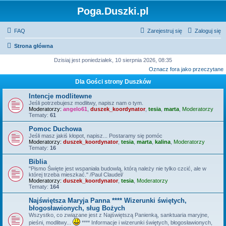
Poga.Duszki.pl
FAQ
Zarejestruj się
Zaloguj się
Strona główna
Dzisiaj jest poniedziałek, 10 sierpnia 2026, 08:35
Oznacz fora jako przeczytane
Dla Gości strony Duszków
Intencje modlitewne
Jeśli potrzebujesz modlitwy, napisz nam o tym.
Moderatorzy:
angelo61
,
duszek_koordynator
,
tesia
,
marta
,
Moderatorzy
Tematy:
61
Pomoc Duchowa
Jeśli masz jakiś kłopot, napisz... Postaramy się pomóc
Moderatorzy:
duszek_koordynator
,
tesia
,
marta
,
kalina
,
Moderatorzy
Tematy:
16
Biblia
"Pismo Święte jest wspaniała budowlą, którą należy nie tylko czcić, ale w
której trzeba mieszkać." /Paul Claudel/
Moderatorzy:
duszek_koordynator
,
tesia
,
Moderatorzy
Tematy:
164
Najświętsza Maryja Panna **** Wizerunki świętych,
błogosławionych, sług Bożych
Wszystko, co związane jest z Najświętszą Panienką, sanktuaria maryjne,
pieśni, modlitwy...
**** Informacje i wizerunki świętych, błogosławionych,