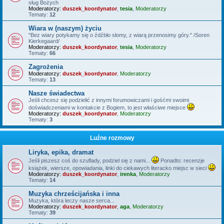
sług Bożych
Moderatorzy:
duszek_koordynator
,
tesia
,
Moderatorzy
Tematy:
12
Wiara w (naszym) życiu
"Bez wiary potykamy się o źdźbło słomy, z wiarą przenosimy góry." /Soren
Kierkegaard/
Moderatorzy:
duszek_koordynator
,
tesia
,
Moderatorzy
Tematy:
66
Zagrożenia
Moderatorzy:
duszek_koordynator
,
Moderatorzy
Tematy:
13
Nasze świadectwa
Jeśli chcesz się podzielić z innymi forumowiczami i gośćmi swoimi
doświadczeniami w kontakcie z Bogiem, to jest właściwe miejsce
Moderatorzy:
duszek_koordynator
,
Moderatorzy
Tematy:
3
Luźne rozmowy
Liryka, epika, dramat
Jeśli piszesz coś do szuflady, podziel się z nami...
Ponadto: recenzje
książek, wiersze, opowiadania, linki do ciekawych literacko miejsc w sieci
Moderatorzy:
duszek_koordynator
,
irenka
,
Moderatorzy
Tematy:
14
Muzyka chrześcijańska i inna
Muzyka, która leczy nasze serca...
Moderatorzy:
duszek_koordynator
,
aga
,
Moderatorzy
Tematy:
39