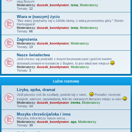
sług Bożych
Moderatorzy:
duszek_koordynator
,
tesia
,
Moderatorzy
Tematy:
12
Wiara w (naszym) życiu
"Bez wiary potykamy się o źdźbło słomy, z wiarą przenosimy góry." /Soren
Kierkegaard/
Moderatorzy:
duszek_koordynator
,
tesia
,
Moderatorzy
Tematy:
66
Zagrożenia
Moderatorzy:
duszek_koordynator
,
Moderatorzy
Tematy:
13
Nasze świadectwa
Jeśli chcesz się podzielić z innymi forumowiczami i gośćmi swoimi
doświadczeniami w kontakcie z Bogiem, to jest właściwe miejsce
Moderatorzy:
duszek_koordynator
,
Moderatorzy
Tematy:
3
Luźne rozmowy
Liryka, epika, dramat
Jeśli piszesz coś do szuflady, podziel się z nami...
Ponadto: recenzje
książek, wiersze, opowiadania, linki do ciekawych literacko miejsc w sieci
Moderatorzy:
duszek_koordynator
,
irenka
,
Moderatorzy
Tematy:
14
Muzyka chrześcijańska i inna
Muzyka, która leczy nasze serca...
Moderatorzy:
duszek_koordynator
,
aga
,
Moderatorzy
Tematy:
39