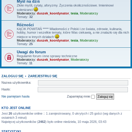
Myśl na dziś
Złote myśli, cytaty, aforyzmy. Życzenia okolicznościowe. Imieninowi
solenizanci
Moderatorzy:
duszek_koordynator
,
tesia
,
Moderatorzy
Tematy:
32
Różności
KĄCIK POWITAŃ ***** Wiadomości z Polski i ze świata, zdrowie, kulinaria,
hobby, humor i wszelkie tematy, które Was ciekawią, a nie znalazło się dla nich
miejsce w innych działach
Moderatorzy:
duszek_koordynator
,
tesia
,
Moderatorzy
Tematy:
25
Uwagi do forum
Regulamin forum i inne sprawy techniczne
Moderatorzy:
duszek_koordynator
,
Moderatorzy
Tematy:
11
ZALOGUJ SIĘ
•
ZAREJESTRUJ SIĘ
Nazwa użytkownika:
Hasło:
Nie pamiętam hasła
Zapamiętaj mnie
KTO JEST ONLINE
Jest
26
użytkowników online :: 1 zarejestrowany, 0 ukrytych i 25 gości (wg danych z
ostatnich 3 minut)
Najwięcej użytkowników (
2462
) było online niedziela, 10 maja 2026, 03:43
STATYSTYKI