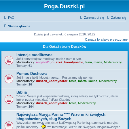
Poga.Duszki.pl
FAQ
Zarejestruj się
Zaloguj się
Strona główna
Dzisiaj jest czwartek, 6 sierpnia 2026, 20:22
Oznacz fora jako przeczytane
Dla Gości strony Duszków
Intencje modlitewne
Jeśli potrzebujesz modlitwy, napisz nam o tym.
Moderatorzy:
angelo61
,
duszek_koordynator
,
tesia
,
marta
,
Moderatorzy
Tematy:
61
Pomoc Duchowa
Jeśli masz jakiś kłopot, napisz... Postaramy się pomóc
Moderatorzy:
duszek_koordynator
,
tesia
,
marta
,
kalina
,
Moderatorzy
Tematy:
16
Biblia
"Pismo Święte jest wspaniała budowlą, którą należy nie tylko czcić, ale w
której trzeba mieszkać." /Paul Claudel/
Moderatorzy:
duszek_koordynator
,
tesia
,
Moderatorzy
Tematy:
164
Najświętsza Maryja Panna **** Wizerunki świętych,
błogosławionych, sług Bożych
Wszystko, co związane jest z Najświętszą Panienką, sanktuaria maryjne,
pieśni, modlitwy...
**** Informacje i wizerunki świętych, błogosławionych,