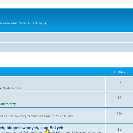
uszkow oraz Gosci Duszkow :-)
TEMATY
T
61
a
,
Moderatorzy
e
m
T
16
oderatorzy
a
e
t
m
T
164
czcić, ale w której trzeba mieszkać." /Paul Claudel/
y
a
e
ych, błogosławionych, sług Bożych
t
m
T
12
ia maryjne, pieśni, modlitwy...
**** Informacje i wizerunki świętych,