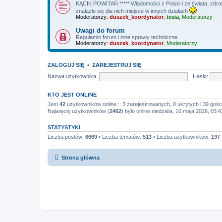
KĄCIK POWITAŃ ***** Wiadomości z Polski i ze świata, zdrowi
znalazło się dla nich miejsce w innych działach
Moderatorzy:
duszek_koordynator
,
tesia
,
Moderatorzy
Uwagi do forum
Regulamin forum i inne sprawy techniczne
Moderatorzy:
duszek_koordynator
,
Moderatorzy
ZALOGUJ SIĘ
•
ZAREJESTRUJ SIĘ
Nazwa użytkownika:
Hasło:
KTO JEST ONLINE
Jest
42
użytkowników online :: 3 zarejestrowanych, 0 ukrytych i 39 gośc
Najwięcej użytkowników (
2462
) było online niedziela, 10 maja 2026, 03:4
STATYSTYKI
Liczba postów:
6669
• Liczba tematów:
513
• Liczba użytkowników:
197
Strona główna