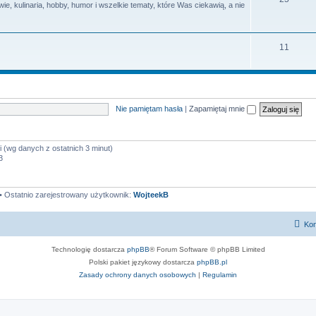
e, kulinaria, hobby, humor i wszelkie tematy, które Was ciekawią, a nie
y
a
e
t
m
T
11
y
a
e
t
m
y
a
Nie pamiętam hasła
|
Zapamiętaj mnie
t
y
i (wg danych z ostatnich 3 minut)
3
• Ostatnio zarejestrowany użytkownik:
WojteekB
Kon
Technologię dostarcza
phpBB
® Forum Software © phpBB Limited
Polski pakiet językowy dostarcza
phpBB.pl
Zasady ochrony danych osobowych
|
Regulamin