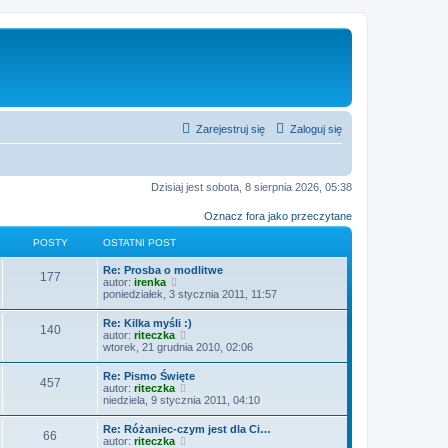
Zarejestruj się
Zaloguj się
Dzisiaj jest sobota, 8 sierpnia 2026, 05:38
Oznacz fora jako przeczytane
POSTY
OSTATNI POST
O
Re: Prosba o modlitwe
P
177
s
W
autor:
irenka
t
y
poniedziałek, 3 stycznia 2011, 11:57
o
a
ś
t
w
O
Re: Kilka myśli :)
s
P
140
n
i
s
W
autor:
riteczka
i
e
t
y
wtorek, 21 grudnia 2010, 02:06
t
p
t
o
a
ś
o
l
t
w
O
Re: Pismo Święte
s
n
y
s
P
457
n
i
s
W
autor:
riteczka
t
a
i
e
t
y
niedziela, 9 stycznia 2011, 04:10
j
t
p
t
o
a
ś
n
o
l
t
w
o
O
Re: Różaniec-czym jest dla Ci…
s
n
y
s
P
66
n
i
w
s
W
autor:
riteczka
t
a
i
e