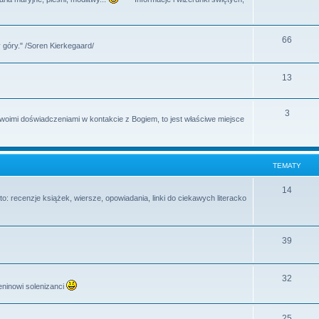
y
a
e
t
m
T
66
y
 góry." /Soren Kierkegaard/
a
e
t
m
T
13
y
a
e
T
3
t
m
swoimi doświadczeniami w kontakcie z Bogiem, to jest właściwe miejsce
e
y
a
m
t
TEMATY
a
y
t
T
14
o: recenzje książek, wiersze, opowiadania, linki do ciekawych literacko
y
e
m
T
39
a
e
t
m
T
32
y
eninowi solenizanci
a
e
t
m
T
25