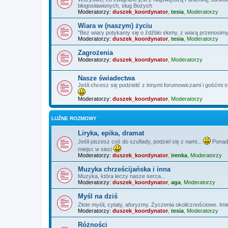
błogosławionych, sług Bożych
Moderatorzy:
duszek_koordynator
,
tesia
,
Moderatorzy
Wiara w (naszym) życiu
"Bez wiary potykamy się o źdźbło słomy, z wiarą przenosimy
Moderatorzy:
duszek_koordynator
,
tesia
,
Moderatorzy
Zagrożenia
Moderatorzy:
duszek_koordynator
,
Moderatorzy
Nasze świadectwa
Jeśli chcesz się podzielić z innymi forumowiczami i gośćmi 
Moderatorzy:
duszek_koordynator
,
Moderatorzy
LUŹNE ROZMOWY
Liryka, epika, dramat
Jeśli piszesz coś do szuflady, podziel się z nami...
Ponadt
miejsc w sieci
Moderatorzy:
duszek_koordynator
,
irenka
,
Moderatorzy
Muzyka chrześcijańska i inna
Muzyka, która leczy nasze serca...
Moderatorzy:
duszek_koordynator
,
aga
,
Moderatorzy
Myśl na dziś
Złote myśli, cytaty, aforyzmy. Życzenia okolicznościowe. Imi
Moderatorzy:
duszek_koordynator
,
tesia
,
Moderatorzy
Różności