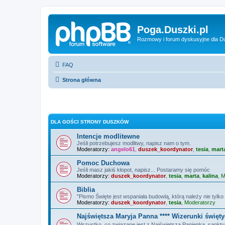
Poga.Duszki.pl
Rozmowy i forum dyskusyjne dla D
FAQ
Strona główna
DLA GOŚCI STRONY DUSZKÓW
Intencje modlitewne
Jeśli potrzebujesz modlitwy, napisz nam o tym.
Moderatorzy:
angelo61
,
duszek_koordynator
,
tesia
,
mart
Pomoc Duchowa
Jeśli masz jakiś kłopot, napisz... Postaramy się pomóc
Moderatorzy:
duszek_koordynator
,
tesia
,
marta
,
kalina
,
M
Biblia
"Pismo Święte jest wspaniała budowlą, którą należy nie tylko 
Moderatorzy:
duszek_koordynator
,
tesia
,
Moderatorzy
Najświętsza Maryja Panna **** Wizerunki święt
Wszystko, co związane jest z Najświętszą Panienką, sanktuar