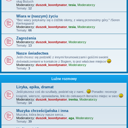
sług Bożych
Moderatorzy:
duszek_koordynator
,
tesia
,
Moderatorzy
Tematy:
12
Wiara w (naszym) życiu
"Bez wiary potykamy się o źdźbło słomy, z wiarą przenosimy góry." /Soren
Kierkegaard/
Moderatorzy:
duszek_koordynator
,
tesia
,
Moderatorzy
Tematy:
66
Zagrożenia
Moderatorzy:
duszek_koordynator
,
Moderatorzy
Tematy:
13
Nasze świadectwa
Jeśli chcesz się podzielić z innymi forumowiczami i gośćmi swoimi
doświadczeniami w kontakcie z Bogiem, to jest właściwe miejsce
Moderatorzy:
duszek_koordynator
,
Moderatorzy
Tematy:
3
Luźne rozmowy
Liryka, epika, dramat
Jeśli piszesz coś do szuflady, podziel się z nami...
Ponadto: recenzje
książek, wiersze, opowiadania, linki do ciekawych literacko miejsc w sieci
Moderatorzy:
duszek_koordynator
,
irenka
,
Moderatorzy
Tematy:
14
Muzyka chrześcijańska i inna
Muzyka, która leczy nasze serca...
Moderatorzy:
duszek_koordynator
,
aga
,
Moderatorzy
Tematy:
39