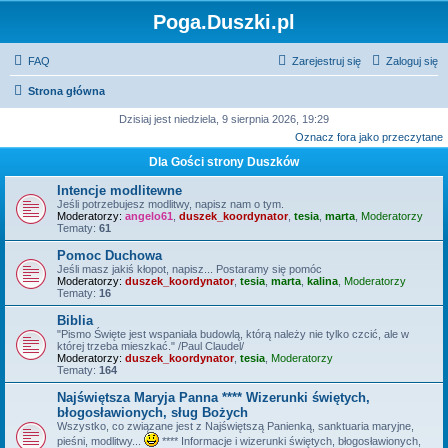
Poga.Duszki.pl
FAQ
Zarejestruj się
Zaloguj się
Strona główna
Dzisiaj jest niedziela, 9 sierpnia 2026, 19:29
Oznacz fora jako przeczytane
Dla Gości strony Duszków
Intencje modlitewne
Jeśli potrzebujesz modlitwy, napisz nam o tym.
Moderatorzy:
angelo61
,
duszek_koordynator
,
tesia
,
marta
,
Moderatorzy
Tematy:
61
Pomoc Duchowa
Jeśli masz jakiś kłopot, napisz... Postaramy się pomóc
Moderatorzy:
duszek_koordynator
,
tesia
,
marta
,
kalina
,
Moderatorzy
Tematy:
16
Biblia
"Pismo Święte jest wspaniała budowlą, którą należy nie tylko czcić, ale w
której trzeba mieszkać." /Paul Claudel/
Moderatorzy:
duszek_koordynator
,
tesia
,
Moderatorzy
Tematy:
164
Najświętsza Maryja Panna **** Wizerunki świętych,
błogosławionych, sług Bożych
Wszystko, co związane jest z Najświętszą Panienką, sanktuaria maryjne,
pieśni, modlitwy...
**** Informacje i wizerunki świętych, błogosławionych,