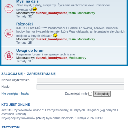
Myśl na dziś
Złote myśli, cytaty, aforyzmy. Życzenia okolicznościowe. Imieninowi
solenizanci
Moderatorzy:
duszek_koordynator
,
tesia
,
Moderatorzy
Tematy:
32
Różności
KĄCIK POWITAŃ ***** Wiadomości z Polski i ze świata, zdrowie, kulinaria,
hobby, humor i wszelkie tematy, które Was ciekawią, a nie znalazło się dla nich
miejsce w innych działach
Moderatorzy:
duszek_koordynator
,
tesia
,
Moderatorzy
Tematy:
25
Uwagi do forum
Regulamin forum i inne sprawy techniczne
Moderatorzy:
duszek_koordynator
,
Moderatorzy
Tematy:
11
ZALOGUJ SIĘ
•
ZAREJESTRUJ SIĘ
Nazwa użytkownika:
Hasło:
Nie pamiętam hasła
Zapamiętaj mnie
KTO JEST ONLINE
Jest
31
użytkowników online :: 1 zarejestrowany, 0 ukrytych i 30 gości (wg danych z
ostatnich 3 minut)
Najwięcej użytkowników (
2462
) było online niedziela, 10 maja 2026, 03:43
STATYSTYKI