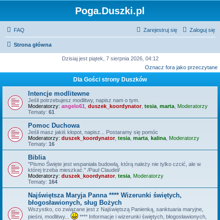
Poga.Duszki.pl
FAQ
Zarejestruj się
Zaloguj się
Strona główna
Dzisiaj jest piątek, 7 sierpnia 2026, 04:12
Oznacz fora jako przeczytane
Dla Gości strony Duszków
Intencje modlitewne
Jeśli potrzebujesz modlitwy, napisz nam o tym.
Moderatorzy:
angelo61
,
duszek_koordynator
,
tesia
,
marta
,
Moderatorzy
Tematy:
61
Pomoc Duchowa
Jeśli masz jakiś kłopot, napisz... Postaramy się pomóc
Moderatorzy:
duszek_koordynator
,
tesia
,
marta
,
kalina
,
Moderatorzy
Tematy:
16
Biblia
"Pismo Święte jest wspaniała budowlą, którą należy nie tylko czcić, ale w
której trzeba mieszkać." /Paul Claudel/
Moderatorzy:
duszek_koordynator
,
tesia
,
Moderatorzy
Tematy:
164
Najświętsza Maryja Panna **** Wizerunki świętych,
błogosławionych, sług Bożych
Wszystko, co związane jest z Najświętszą Panienką, sanktuaria maryjne,
pieśni, modlitwy...
**** Informacje i wizerunki świętych, błogosławionych,