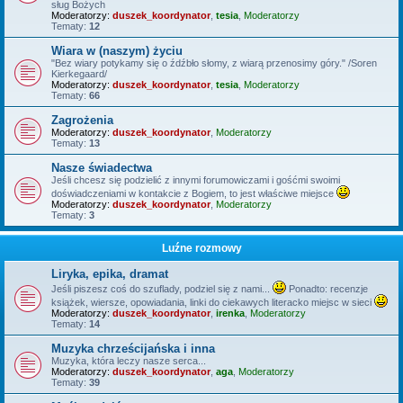
sług Bożych
Moderatorzy:
duszek_koordynator
,
tesia
,
Moderatorzy
Tematy:
12
Wiara w (naszym) życiu
"Bez wiary potykamy się o źdźbło słomy, z wiarą przenosimy góry." /Soren
Kierkegaard/
Moderatorzy:
duszek_koordynator
,
tesia
,
Moderatorzy
Tematy:
66
Zagrożenia
Moderatorzy:
duszek_koordynator
,
Moderatorzy
Tematy:
13
Nasze świadectwa
Jeśli chcesz się podzielić z innymi forumowiczami i gośćmi swoimi
doświadczeniami w kontakcie z Bogiem, to jest właściwe miejsce
Moderatorzy:
duszek_koordynator
,
Moderatorzy
Tematy:
3
Luźne rozmowy
Liryka, epika, dramat
Jeśli piszesz coś do szuflady, podziel się z nami...
Ponadto: recenzje
książek, wiersze, opowiadania, linki do ciekawych literacko miejsc w sieci
Moderatorzy:
duszek_koordynator
,
irenka
,
Moderatorzy
Tematy:
14
Muzyka chrześcijańska i inna
Muzyka, która leczy nasze serca...
Moderatorzy:
duszek_koordynator
,
aga
,
Moderatorzy
Tematy:
39