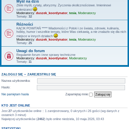
Myśl na dziś
Złote myśli, cytaty, aforyzmy. Życzenia okolicznościowe. Imieninowi
solenizanci
Moderatorzy:
duszek_koordynator
,
tesia
,
Moderatorzy
Tematy:
32
Różności
KĄCIK POWITAŃ ***** Wiadomości z Polski i ze świata, zdrowie, kulinaria,
hobby, humor i wszelkie tematy, które Was ciekawią, a nie znalazło się dla nich
miejsce w innych działach
Moderatorzy:
duszek_koordynator
,
tesia
,
Moderatorzy
Tematy:
25
Uwagi do forum
Regulamin forum i inne sprawy techniczne
Moderatorzy:
duszek_koordynator
,
Moderatorzy
Tematy:
11
ZALOGUJ SIĘ
•
ZAREJESTRUJ SIĘ
Nazwa użytkownika:
Hasło:
Nie pamiętam hasła
Zapamiętaj mnie
KTO JEST ONLINE
Jest
27
użytkowników online :: 1 zarejestrowany, 0 ukrytych i 26 gości (wg danych z
ostatnich 3 minut)
Najwięcej użytkowników (
2462
) było online niedziela, 10 maja 2026, 03:43
STATYSTYKI