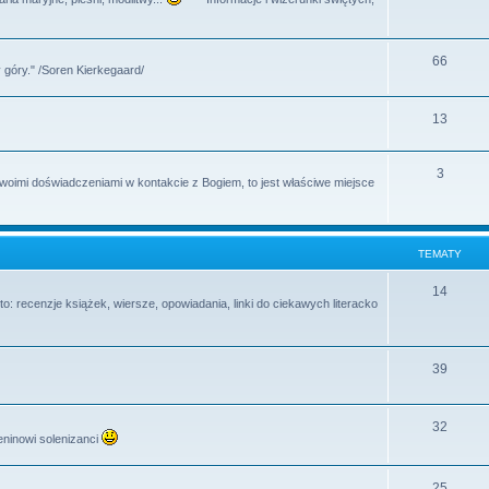
y
a
e
t
m
T
66
y
 góry." /Soren Kierkegaard/
a
e
t
m
T
13
y
a
e
T
3
t
m
swoimi doświadczeniami w kontakcie z Bogiem, to jest właściwe miejsce
e
y
a
m
t
TEMATY
a
y
t
T
14
o: recenzje książek, wiersze, opowiadania, linki do ciekawych literacko
y
e
m
T
39
a
e
t
m
T
32
y
eninowi solenizanci
a
e
t
m
T
25