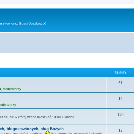
uszkow oraz Gosci Duszkow :-)
TEMATY
T
61
a
,
Moderatorzy
e
m
T
16
oderatorzy
a
e
t
m
T
164
czcić, ale w której trzeba mieszkać." /Paul Claudel/
y
a
e
ych, błogosławionych, sług Bożych
t
m
T
12
ia maryjne, pieśni, modlitwy...
**** Informacje i wizerunki świętych,