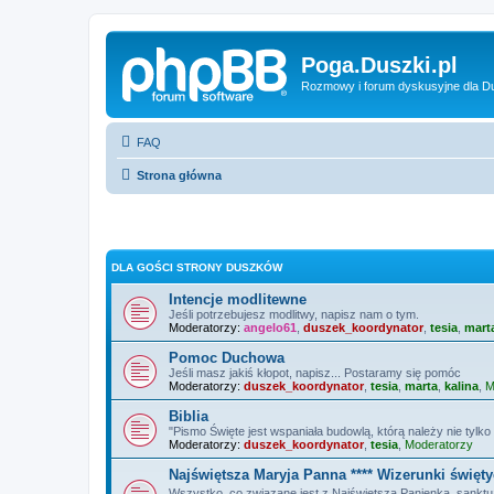
Poga.Duszki.pl
Rozmowy i forum dyskusyjne dla D
FAQ
Strona główna
DLA GOŚCI STRONY DUSZKÓW
Intencje modlitewne
Jeśli potrzebujesz modlitwy, napisz nam o tym.
Moderatorzy:
angelo61
,
duszek_koordynator
,
tesia
,
mart
Pomoc Duchowa
Jeśli masz jakiś kłopot, napisz... Postaramy się pomóc
Moderatorzy:
duszek_koordynator
,
tesia
,
marta
,
kalina
,
M
Biblia
"Pismo Święte jest wspaniała budowlą, którą należy nie tylko 
Moderatorzy:
duszek_koordynator
,
tesia
,
Moderatorzy
Najświętsza Maryja Panna **** Wizerunki święt
Wszystko, co związane jest z Najświętszą Panienką, sanktuar