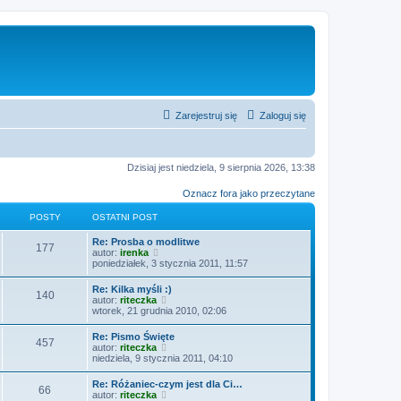
Zarejestruj się
Zaloguj się
Dzisiaj jest niedziela, 9 sierpnia 2026, 13:38
Oznacz fora jako przeczytane
POSTY
OSTATNI POST
O
Re: Prosba o modlitwe
P
177
s
W
autor:
irenka
t
y
poniedziałek, 3 stycznia 2011, 11:57
o
a
ś
t
w
O
Re: Kilka myśli :)
s
P
140
n
i
s
W
autor:
riteczka
i
e
t
y
wtorek, 21 grudnia 2010, 02:06
t
p
t
o
a
ś
o
l
t
w
O
Re: Pismo Święte
s
n
y
s
P
457
n
i
s
W
autor:
riteczka
t
a
i
e
t
y
niedziela, 9 stycznia 2011, 04:10
j
t
p
t
o
a
ś
n
o
l
t
w
o
O
Re: Różaniec-czym jest dla Ci…
s
n
y
s
P
66
n
i
w
s
W
autor:
riteczka
t
a
i
e