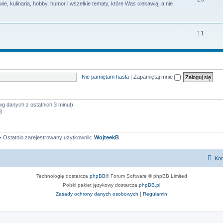
e, kulinaria, hobby, humor i wszelkie tematy, które Was ciekawią, a nie
y
a
e
t
m
T
11
y
a
e
t
m
y
a
Nie pamiętam hasła
|
Zapamiętaj mnie
t
y
wg danych z ostatnich 3 minut)
3
• Ostatnio zarejestrowany użytkownik:
WojteekB
Kon
Technologię dostarcza
phpBB
® Forum Software © phpBB Limited
Polski pakiet językowy dostarcza
phpBB.pl
Zasady ochrony danych osobowych
|
Regulamin