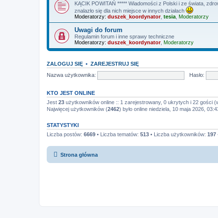
KĄCIK POWITAŃ ***** Wiadomości z Polski i ze świata, zdrowi
znalazło się dla nich miejsce w innych działach
Moderatorzy:
duszek_koordynator
,
tesia
,
Moderatorzy
Uwagi do forum
Regulamin forum i inne sprawy techniczne
Moderatorzy:
duszek_koordynator
,
Moderatorzy
ZALOGUJ SIĘ
•
ZAREJESTRUJ SIĘ
Nazwa użytkownika:
Hasło:
KTO JEST ONLINE
Jest
23
użytkowników online :: 1 zarejestrowany, 0 ukrytych i 22 gości (
Najwięcej użytkowników (
2462
) było online niedziela, 10 maja 2026, 03:4
STATYSTYKI
Liczba postów:
6669
• Liczba tematów:
513
• Liczba użytkowników:
197
Strona główna