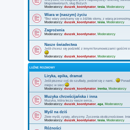
błogosławionych, sług Bożych
Moderatorzy:
duszek_koordynator
,
tesia
,
Moderatorzy
Wiara w (naszym) życiu
"Bez wiary potykamy się o źdźbło słomy, z wiarą przenosimy
Moderatorzy:
duszek_koordynator
,
tesia
,
Moderatorzy
Zagrożenia
Moderatorzy:
duszek_koordynator
,
Moderatorzy
Nasze świadectwa
Jeśli chcesz się podzielić z innymi forumowiczami i gośćmi 
Moderatorzy:
duszek_koordynator
,
Moderatorzy
LUŹNE ROZMOWY
Liryka, epika, dramat
Jeśli piszesz coś do szuflady, podziel się z nami...
Ponadt
miejsc w sieci
Moderatorzy:
duszek_koordynator
,
irenka
,
Moderatorzy
Muzyka chrześcijańska i inna
Muzyka, która leczy nasze serca...
Moderatorzy:
duszek_koordynator
,
aga
,
Moderatorzy
Myśl na dziś
Złote myśli, cytaty, aforyzmy. Życzenia okolicznościowe. Imi
Moderatorzy:
duszek_koordynator
,
tesia
,
Moderatorzy
Różności