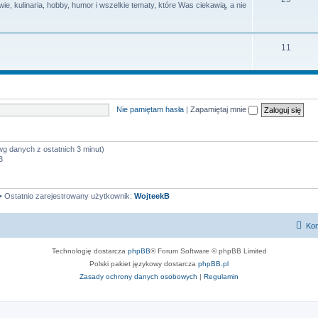
e, kulinaria, hobby, humor i wszelkie tematy, które Was ciekawią, a nie
y
a
e
t
m
T
11
y
a
e
t
m
y
a
Nie pamiętam hasła
|
Zapamiętaj mnie
t
y
wg danych z ostatnich 3 minut)
3
• Ostatnio zarejestrowany użytkownik:
WojteekB
Kon
Technologię dostarcza
phpBB
® Forum Software © phpBB Limited
Polski pakiet językowy dostarcza
phpBB.pl
Zasady ochrony danych osobowych
|
Regulamin