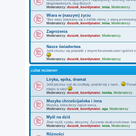
błogosławionych, sług Bożych
Moderatorzy:
duszek_koordynator
,
tesia
,
Moderatorzy
Wiara w (naszym) życiu
"Bez wiary potykamy się o źdźbło słomy, z wiarą przenosimy
Moderatorzy:
duszek_koordynator
,
tesia
,
Moderatorzy
Zagrożenia
Moderatorzy:
duszek_koordynator
,
Moderatorzy
Nasze świadectwa
Jeśli chcesz się podzielić z innymi forumowiczami i gośćmi 
Moderatorzy:
duszek_koordynator
,
Moderatorzy
LUŹNE ROZMOWY
Liryka, epika, dramat
Jeśli piszesz coś do szuflady, podziel się z nami...
Ponadt
miejsc w sieci
Moderatorzy:
duszek_koordynator
,
irenka
,
Moderatorzy
Muzyka chrześcijańska i inna
Muzyka, która leczy nasze serca...
Moderatorzy:
duszek_koordynator
,
aga
,
Moderatorzy
Myśl na dziś
Złote myśli, cytaty, aforyzmy. Życzenia okolicznościowe. Imi
Moderatorzy:
duszek_koordynator
,
tesia
,
Moderatorzy
Różności