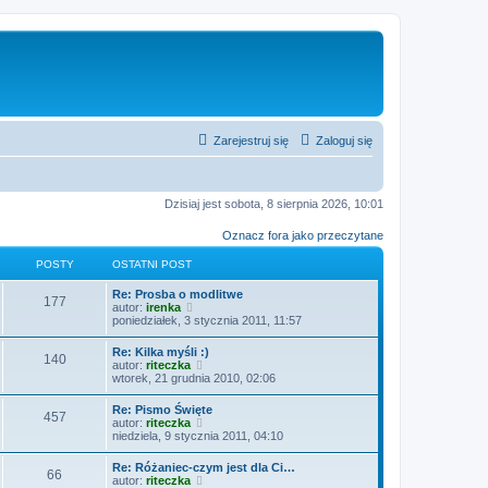
Zarejestruj się
Zaloguj się
Dzisiaj jest sobota, 8 sierpnia 2026, 10:01
Oznacz fora jako przeczytane
POSTY
OSTATNI POST
O
Re: Prosba o modlitwe
P
177
s
W
autor:
irenka
t
y
poniedziałek, 3 stycznia 2011, 11:57
o
a
ś
t
w
O
Re: Kilka myśli :)
s
P
140
n
i
s
W
autor:
riteczka
i
e
t
y
wtorek, 21 grudnia 2010, 02:06
t
p
t
o
a
ś
o
l
t
w
O
Re: Pismo Święte
s
n
y
s
P
457
n
i
s
W
autor:
riteczka
t
a
i
e
t
y
niedziela, 9 stycznia 2011, 04:10
j
t
p
t
o
a
ś
n
o
l
t
w
o
O
Re: Różaniec-czym jest dla Ci…
s
n
y
s
P
66
n
i
w
s
W
autor:
riteczka
t
a
i
e