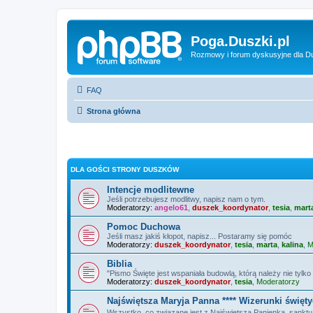
Poga.Duszki.pl
Rozmowy i forum dyskusyjne dla D
FAQ
Strona główna
DLA GOŚCI STRONY DUSZKÓW
Intencje modlitewne
Jeśli potrzebujesz modlitwy, napisz nam o tym.
Moderatorzy:
angelo61
,
duszek_koordynator
,
tesia
,
mart
Pomoc Duchowa
Jeśli masz jakiś kłopot, napisz... Postaramy się pomóc
Moderatorzy:
duszek_koordynator
,
tesia
,
marta
,
kalina
,
M
Biblia
"Pismo Święte jest wspaniała budowlą, którą należy nie tylko 
Moderatorzy:
duszek_koordynator
,
tesia
,
Moderatorzy
Najświętsza Maryja Panna **** Wizerunki święt
Wszystko, co związane jest z Najświętszą Panienką, sanktuar