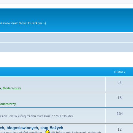
uszkow oraz Gosci Duszkow :-)
TEMATY
T
61
a
,
Moderatorzy
e
m
T
16
oderatorzy
a
e
t
m
T
164
czcić, ale w której trzeba mieszkać." /Paul Claudel/
y
a
e
ych, błogosławionych, sług Bożych
t
m
T
12
ia maryjne, pieśni, modlitwy...
**** Informacje i wizerunki świętych,