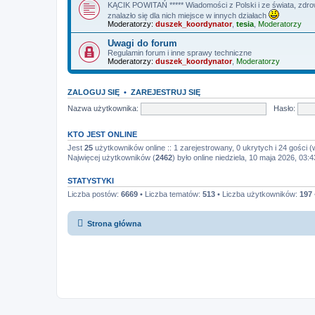
KĄCIK POWITAŃ ***** Wiadomości z Polski i ze świata, zdrowi
znalazło się dla nich miejsce w innych działach
Moderatorzy:
duszek_koordynator
,
tesia
,
Moderatorzy
Uwagi do forum
Regulamin forum i inne sprawy techniczne
Moderatorzy:
duszek_koordynator
,
Moderatorzy
ZALOGUJ SIĘ
•
ZAREJESTRUJ SIĘ
Nazwa użytkownika:
Hasło:
KTO JEST ONLINE
Jest
25
użytkowników online :: 1 zarejestrowany, 0 ukrytych i 24 gości (
Najwięcej użytkowników (
2462
) było online niedziela, 10 maja 2026, 03:4
STATYSTYKI
Liczba postów:
6669
• Liczba tematów:
513
• Liczba użytkowników:
197
Strona główna