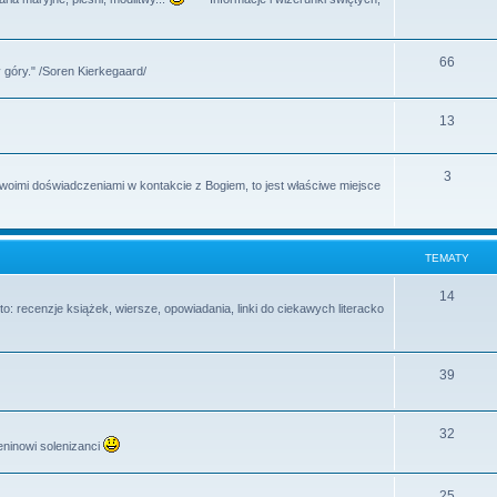
y
a
e
t
m
T
66
y
 góry." /Soren Kierkegaard/
a
e
t
m
T
13
y
a
e
T
3
t
m
swoimi doświadczeniami w kontakcie z Bogiem, to jest właściwe miejsce
e
y
a
m
t
TEMATY
a
y
t
T
14
o: recenzje książek, wiersze, opowiadania, linki do ciekawych literacko
y
e
m
T
39
a
e
t
m
T
32
y
eninowi solenizanci
a
e
t
m
T
25